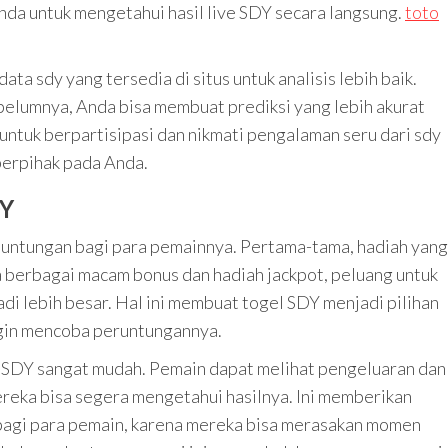
nda untuk mengetahui hasil live SDY secara langsung.
toto
ta sdy yang tersedia di situs untuk analisis lebih baik.
elumnya, Anda bisa membuat prediksi yang lebih akurat
untuk berpartisipasi dan nikmati pengalaman seru dari sdy
berpihak pada Anda.
DY
untungan bagi para pemainnya. Pertama-tama, hadiah yang
 berbagai macam bonus dan hadiah jackpot, peluang untuk
 lebih besar. Hal ini membuat togel SDY menjadi pilihan
gin mencoba peruntungannya.
aw SDY sangat mudah. Pemain dapat melihat pengeluaran dan
ereka bisa segera mengetahui hasilnya. Ini memberikan
 bagi para pemain, karena mereka bisa merasakan momen