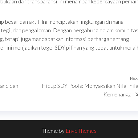
bukaan dan transparansi ini menambah kepercayaan pemai
p besar dan aktif. Ini menciptakan lingkungan di mana
trategi, dan pengalaman. Dengan bergabung dalam komunita
ng, tetapi juga mendapatkan informasi berharga tentang
or ini menjadikan togel SDY pilihan yang tepat untuk merai
NEX
land dan
Hidup SDY Pools: Menyaksikan Nilai-nila
Kemenangan
Theme by
EnvoThemes