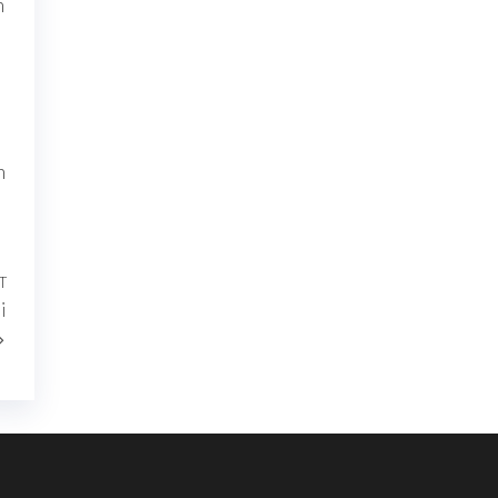
n
s
h
T
Next
i
Post