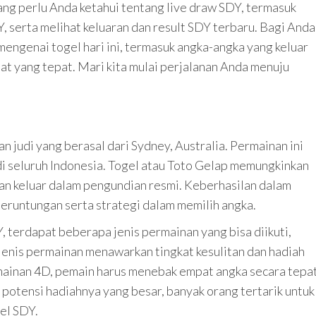
yang perlu Anda ketahui tentang live draw SDY, termasuk
, serta melihat keluaran dan result SDY terbaru. Bagi Anda
mengenai togel hari ini, termasuk angka-angka yang keluar
t yang tepat. Mari kita mulai perjalanan Anda menuju
n judi yang berasal dari Sydney, Australia. Permainan ini
di seluruh Indonesia. Togel atau Toto Gelap memungkinkan
an keluar dalam pengundian resmi. Keberhasilan dalam
eruntungan serta strategi dalam memilih angka.
, terdapat beberapa jenis permainan yang bisa diikuti,
 jenis permainan menawarkan tingkat kesulitan dan hadiah
ainan 4D, pemain harus menebak empat angka secara tepa
otensi hadiahnya yang besar, banyak orang tertarik untuk
el SDY.