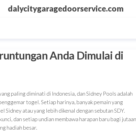
dalycitygaragedoorservice.com
runtungan Anda Dimulai di
yang paling diminati di Indonesia, dan Sidney Pools adalah
 penggemar togel. Setiap harinya, banyak pemain yang
el Sidney atau yang lebih dikenal dengan sebutan SDY.
kunci, dan setiap undian membawa harapan baru bagi jutaa
g hadiah besar.