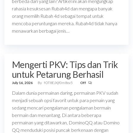
berbeda dari yang lain? Artikel ini akan mengungkap
rahasia kesuksesan Rubah4d dan mengapa banyak
orang memilih Rubah 4d sebagai tempat untuk
mencoba peruntungan mereka. Rubah4d tidak hanya
menawarkan berbagai jenis…
Mengerti PKV: Tips dan Trik
untuk Petarung Berhasil
July 16, 2026
By
fOT8EJXjf0m8ov5
Off
Dalam dunia permainan daring, permainan PKV sudah
menjadi sebuah opsi favorit untuk para pemain yang
sedang mencari pengalaman pengalaman bermain
bermain dan menantang. Di antara beberapa
permainan yang ditawarkan, DominoQQ atau Domino
QQ menduduki posisi puncak berkenaan dengan