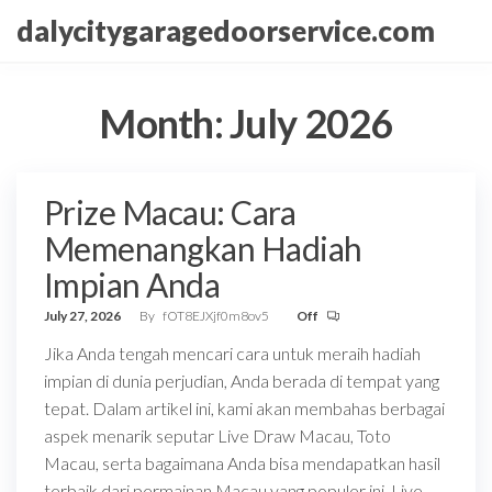
Skip
dalycitygaragedoorservice.com
to
the
content
Month:
July 2026
Prize Macau: Cara
Memenangkan Hadiah
Impian Anda
July 27, 2026
By
fOT8EJXjf0m8ov5
Off
Jika Anda tengah mencari cara untuk meraih hadiah
impian di dunia perjudian, Anda berada di tempat yang
tepat. Dalam artikel ini, kami akan membahas berbagai
aspek menarik seputar Live Draw Macau, Toto
Macau, serta bagaimana Anda bisa mendapatkan hasil
terbaik dari permainan Macau yang populer ini. Live