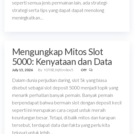
seperti semua jenis permainan lain, ada strategi-
strategi serta tips yang dapat dapat menolong
meningkatkan…
Mengungkap Mitos Slot
5000: Kenyataan dan Data
July 15, 2026
By
fOT8EJXjf0m8ov5
Off
Dalam dunia perjudian daring, slot 5k yang biasa
disebut sebagai slot deposit 5000 menjadi topik yang
menarik perhatian banyak pemain. Banyak pemain
berpendapat bahwa bermain slot dengan deposit kecil
seperti ini merupakan cara cepat untuk meraih
keuntungan besar. Tetapi, di balik mitos dan harapan
tersebut, terdapat data dan fakta yang perlu kita
telusuri untuk lebih…