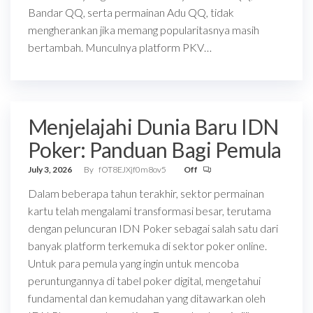
Bandar QQ, serta permainan Adu QQ, tidak
mengherankan jika memang popularitasnya masih
bertambah. Munculnya platform PKV…
Menjelajahi Dunia Baru IDN
Poker: Panduan Bagi Pemula
July 3, 2026
By
fOT8EJXjf0m8ov5
Off
Dalam beberapa tahun terakhir, sektor permainan
kartu telah mengalami transformasi besar, terutama
dengan peluncuran IDN Poker sebagai salah satu dari
banyak platform terkemuka di sektor poker online.
Untuk para pemula yang ingin untuk mencoba
peruntungannya di tabel poker digital, mengetahui
fundamental dan kemudahan yang ditawarkan oleh