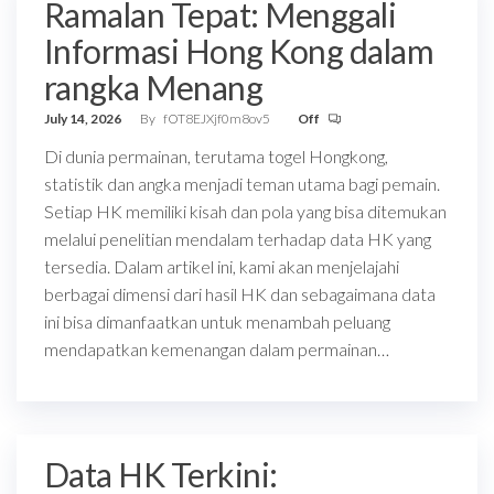
Ramalan Tepat: Menggali
Informasi Hong Kong dalam
rangka Menang
July 14, 2026
By
fOT8EJXjf0m8ov5
Off
Di dunia permainan, terutama togel Hongkong,
statistik dan angka menjadi teman utama bagi pemain.
Setiap HK memiliki kisah dan pola yang bisa ditemukan
melalui penelitian mendalam terhadap data HK yang
tersedia. Dalam artikel ini, kami akan menjelajahi
berbagai dimensi dari hasil HK dan sebagaimana data
ini bisa dimanfaatkan untuk menambah peluang
mendapatkan kemenangan dalam permainan…
Data HK Terkini: