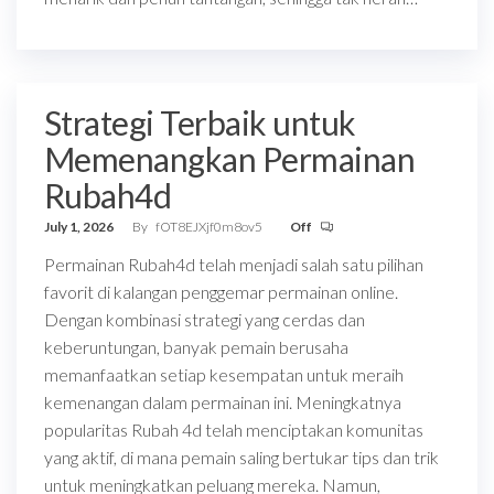
Strategi Terbaik untuk
Memenangkan Permainan
Rubah4d
July 1, 2026
By
fOT8EJXjf0m8ov5
Off
Permainan Rubah4d telah menjadi salah satu pilihan
favorit di kalangan penggemar permainan online.
Dengan kombinasi strategi yang cerdas dan
keberuntungan, banyak pemain berusaha
memanfaatkan setiap kesempatan untuk meraih
kemenangan dalam permainan ini. Meningkatnya
popularitas Rubah 4d telah menciptakan komunitas
yang aktif, di mana pemain saling bertukar tips dan trik
untuk meningkatkan peluang mereka. Namun,