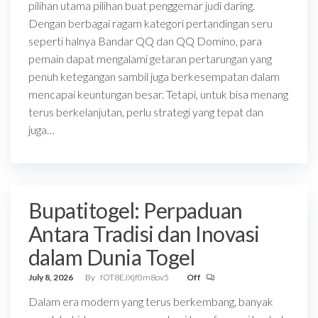
pilihan utama pilihan buat penggemar judi daring.
Dengan berbagai ragam kategori pertandingan seru
seperti halnya Bandar QQ dan QQ Domino, para
pemain dapat mengalami getaran pertarungan yang
penuh ketegangan sambil juga berkesempatan dalam
mencapai keuntungan besar. Tetapi, untuk bisa menang
terus berkelanjutan, perlu strategi yang tepat dan
juga…
Bupatitogel: Perpaduan
Antara Tradisi dan Inovasi
dalam Dunia Togel
July 8, 2026
By
fOT8EJXjf0m8ov5
Off
Dalam era modern yang terus berkembang, banyak