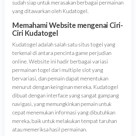
sudah siap untuk merasakan berbagai permainan
yang ditawarkan oleh Kudatogel.
Memahami Website mengenai Ciri-
Ciri Kudatogel
Kudatogel adalah salah satu situs togel yang
terkenal di antara pencinta game perjudian
online. Website ini hadir berbagai variasi
permainan togel dari multiple slot yang
bervariasi, dan pemain dapat menentukan
menurut dengan keinginan mereka. Kudatogel
dibuat dengan interface yang sangat gampang
navigasi, yang memungkinkan pemain untuk
cepat menemukan informasi yang dibutuhkan
mereka, baik untuk melakukan tempat taruhan
atau memeriksa hasil permainan.