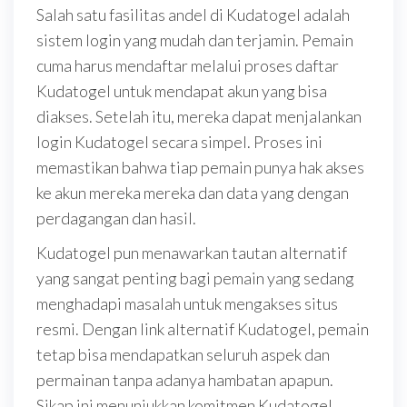
Salah satu fasilitas andel di Kudatogel adalah
sistem login yang mudah dan terjamin. Pemain
cuma harus mendaftar melalui proses daftar
Kudatogel untuk mendapat akun yang bisa
diakses. Setelah itu, mereka dapat menjalankan
login Kudatogel secara simpel. Proses ini
memastikan bahwa tiap pemain punya hak akses
ke akun mereka mereka dan data yang dengan
perdagangan dan hasil.
Kudatogel pun menawarkan tautan alternatif
yang sangat penting bagi pemain yang sedang
menghadapi masalah untuk mengakses situs
resmi. Dengan link alternatif Kudatogel, pemain
tetap bisa mendapatkan seluruh aspek dan
permainan tanpa adanya hambatan apapun.
Sikap ini menunjukkan komitmen Kudatogel