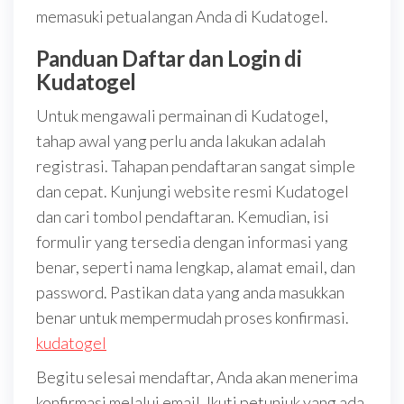
memasuki petualangan Anda di Kudatogel.
Panduan Daftar dan Login di
Kudatogel
Untuk mengawali permainan di Kudatogel,
tahap awal yang perlu anda lakukan adalah
registrasi. Tahapan pendaftaran sangat simple
dan cepat. Kunjungi website resmi Kudatogel
dan cari tombol pendaftaran. Kemudian, isi
formulir yang tersedia dengan informasi yang
benar, seperti nama lengkap, alamat email, dan
password. Pastikan data yang anda masukkan
benar untuk mempermudah proses konfirmasi.
kudatogel
Begitu selesai mendaftar, Anda akan menerima
konfirmasi melalui email. Ikuti petunjuk yang ada