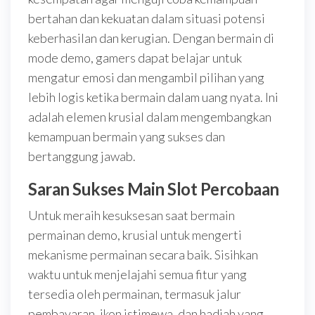
bertahan dan kekuatan dalam situasi potensi
keberhasilan dan kerugian. Dengan bermain di
mode demo, gamers dapat belajar untuk
mengatur emosi dan mengambil pilihan yang
lebih logis ketika bermain dalam uang nyata. Ini
adalah elemen krusial dalam mengembangkan
kemampuan bermain yang sukses dan
bertanggung jawab.
Saran Sukses Main Slot Percobaan
Untuk meraih kesuksesan saat bermain
permainan demo, krusial untuk mengerti
mekanisme permainan secara baik. Sisihkan
waktu untuk menjelajahi semua fitur yang
tersedia oleh permainan, termasuk jalur
pembayaran, ikon istimewa, dan hadiah yang