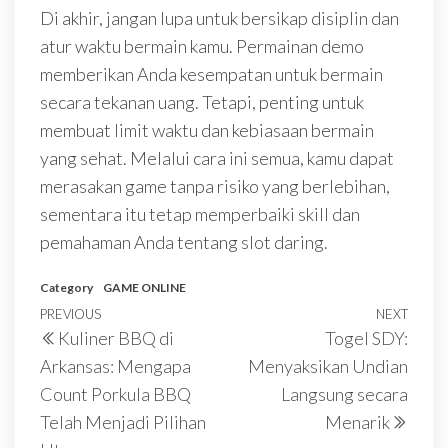
Di akhir, jangan lupa untuk bersikap disiplin dan
atur waktu bermain kamu. Permainan demo
memberikan Anda kesempatan untuk bermain
secara tekanan uang. Tetapi, penting untuk
membuat limit waktu dan kebiasaan bermain
yang sehat. Melalui cara ini semua, kamu dapat
merasakan game tanpa risiko yang berlebihan,
sementara itu tetap memperbaiki skill dan
pemahaman Anda tentang slot daring.
Category
GAME ONLINE
Post
Previous
PREVIOUS
NEXT
Next
Kuliner BBQ di
Togel SDY:
navigation
Post
Post
Arkansas: Mengapa
Menyaksikan Undian
Count Porkula BBQ
Langsung secara
Telah Menjadi Pilihan
Menarik