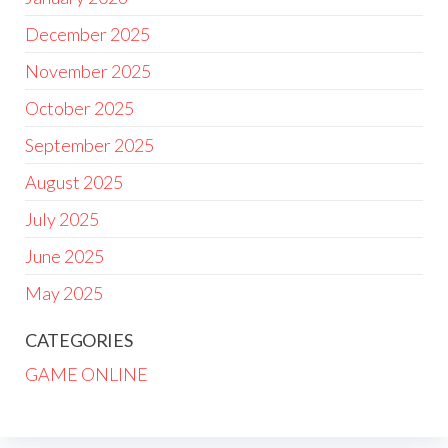
December 2025
November 2025
October 2025
September 2025
August 2025
July 2025
June 2025
May 2025
CATEGORIES
GAME ONLINE