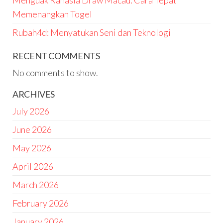
Menguak Rahasia Draw Macau: Cara Tepat
Memenangkan Togel
Rubah4d: Menyatukan Seni dan Teknologi
RECENT COMMENTS
No comments to show.
ARCHIVES
July 2026
June 2026
May 2026
April 2026
March 2026
February 2026
January 2026