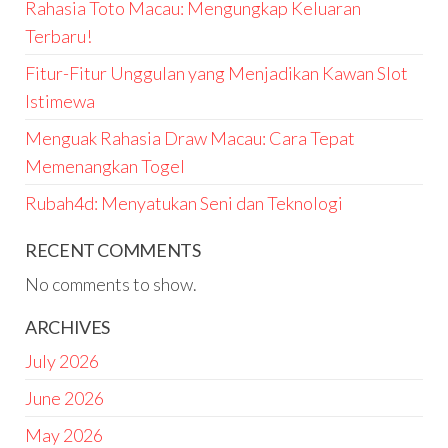
Rahasia Toto Macau: Mengungkap Keluaran
Terbaru!
Fitur-Fitur Unggulan yang Menjadikan Kawan Slot
Istimewa
Menguak Rahasia Draw Macau: Cara Tepat
Memenangkan Togel
Rubah4d: Menyatukan Seni dan Teknologi
RECENT COMMENTS
No comments to show.
ARCHIVES
July 2026
June 2026
May 2026