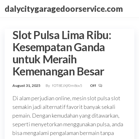
Skip
dalycitygaragedoorservice.com
to
the
content
Slot Pulsa Lima Ribu:
Kesempatan Ganda
untuk Meraih
Kemenangan Besar
August 31, 2025
By
fOT8EJXjf0m8ov5
Off
Di alam perjudian online, mesin slot pulsa slot
semakin jadi alternatif favorit banyak sekali
pemain. Dengan kemudahan yang ditawarkan,
seperti menyetorkan menggunakan pulsa, anda
bisa mengalami pengalaman bermain tanpa