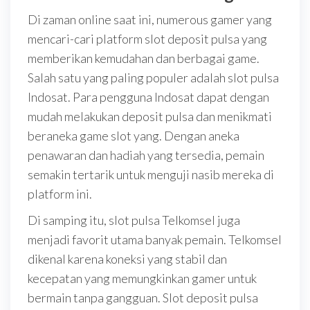
Di zaman online saat ini, numerous gamer yang
mencari-cari platform slot deposit pulsa yang
memberikan kemudahan dan berbagai game.
Salah satu yang paling populer adalah slot pulsa
Indosat. Para pengguna Indosat dapat dengan
mudah melakukan deposit pulsa dan menikmati
beraneka game slot yang. Dengan aneka
penawaran dan hadiah yang tersedia, pemain
semakin tertarik untuk menguji nasib mereka di
platform ini.
Di samping itu, slot pulsa Telkomsel juga
menjadi favorit utama banyak pemain. Telkomsel
dikenal karena koneksi yang stabil dan
kecepatan yang memungkinkan gamer untuk
bermain tanpa gangguan. Slot deposit pulsa