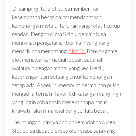
Di samping itu, slot pulsa memberikan
kesempatan besar dalam mendapatkan
kemenangan melalui taruhan yang relatif cukup
rendah. Dengan cuma 5 ribu, pemain bisa
menikmati pengalaman bermain yang yang
menarik dan menantang.
Slot Tri
Banyak game
slot menawarkan hadiah besar, padahal
walaupun dengan modal yang kecil kecil,
kesenangan dan peluang untuk kemenangan
tetap ada. Aspek ini membuat permainan pulsa
menjadi alternatif favorit di kalangan yang ingin
yang ingin coba nasib mereka tanpa harus
khawatir akan finansial yang terlalu besar.
Keuntungan lainnya adalah kemudahan akses.
Slot pulsa dapat diakses oleh siapa saja yang