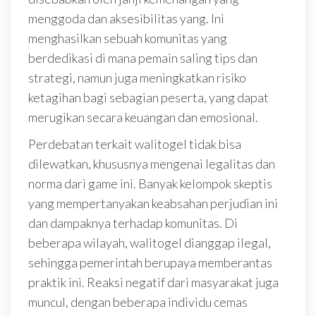
menggoda dan aksesibilitas yang. Ini
menghasilkan sebuah komunitas yang
berdedikasi di mana pemain saling tips dan
strategi, namun juga meningkatkan risiko
ketagihan bagi sebagian peserta, yang dapat
merugikan secara keuangan dan emosional.
Perdebatan terkait walitogel tidak bisa
dilewatkan, khususnya mengenai legalitas dan
norma dari game ini. Banyak kelompok skeptis
yang mempertanyakan keabsahan perjudian ini
dan dampaknya terhadap komunitas. Di
beberapa wilayah, walitogel dianggap ilegal,
sehingga pemerintah berupaya memberantas
praktik ini. Reaksi negatif dari masyarakat juga
muncul, dengan beberapa individu cemas