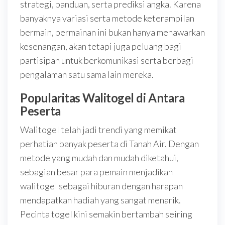
strategi, panduan, serta prediksi angka. Karena
banyaknya variasi serta metode keterampilan
bermain, permainan ini bukan hanya menawarkan
kesenangan, akan tetapi juga peluang bagi
partisipan untuk berkomunikasi serta berbagi
pengalaman satu sama lain mereka.
Popularitas Walitogel di Antara
Peserta
Walitogel telah jadi trendi yang memikat
perhatian banyak peserta di Tanah Air. Dengan
metode yang mudah dan mudah diketahui,
sebagian besar para pemain menjadikan
walitogel sebagai hiburan dengan harapan
mendapatkan hadiah yang sangat menarik.
Pecinta togel kini semakin bertambah seiring