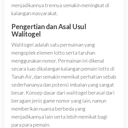
menjadikannya trennya semakin meningkat di
kalangan masyarakat.
Pengertian dan Asal Usul
Walitogel
Walitogel adalah satu permainan yang
mengoplek elemen lotto serta taruhan
menggunakan nomor. Permainan ini dikenal
secara luas dikalangan kalangan pemain lotto di
Tanah Air, dan semakin memikat perhatian sebab
sederhananya dan potensi imbalan yang sangat
besar. Konsep dasar dari walitogel berasal dari
beragam jenis game nomor yang lain, namun
memberikan nuansa berbeda yang
menjadikannya lain serta lebih memikat bagi
para para pemain.