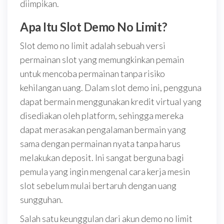
diimpikan.
Apa Itu Slot Demo No Limit?
Slot demo no limit adalah sebuah versi
permainan slot yang memungkinkan pemain
untuk mencoba permainan tanpa risiko
kehilangan uang. Dalam slot demo ini, pengguna
dapat bermain menggunakan kredit virtual yang
disediakan oleh platform, sehingga mereka
dapat merasakan pengalaman bermain yang
sama dengan permainan nyata tanpa harus
melakukan deposit. Ini sangat berguna bagi
pemula yang ingin mengenal cara kerja mesin
slot sebelum mulai bertaruh dengan uang
sungguhan.
Salah satu keunggulan dari akun demo no limit