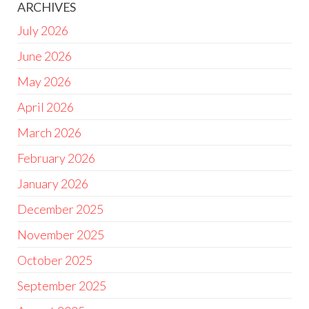
ARCHIVES
July 2026
June 2026
May 2026
April 2026
March 2026
February 2026
January 2026
December 2025
November 2025
October 2025
September 2025