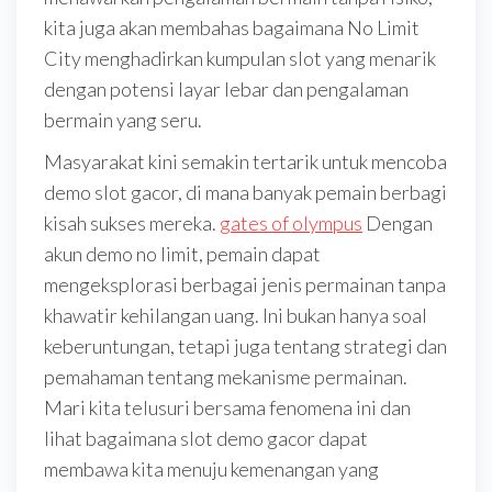
kita juga akan membahas bagaimana No Limit
City menghadirkan kumpulan slot yang menarik
dengan potensi layar lebar dan pengalaman
bermain yang seru.
Masyarakat kini semakin tertarik untuk mencoba
demo slot gacor, di mana banyak pemain berbagi
kisah sukses mereka.
gates of olympus
Dengan
akun demo no limit, pemain dapat
mengeksplorasi berbagai jenis permainan tanpa
khawatir kehilangan uang. Ini bukan hanya soal
keberuntungan, tetapi juga tentang strategi dan
pemahaman tentang mekanisme permainan.
Mari kita telusuri bersama fenomena ini dan
lihat bagaimana slot demo gacor dapat
membawa kita menuju kemenangan yang