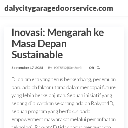
Skip
dalycitygaragedoorservice.com
to
the
content
Inovasi: Mengarah ke
Masa Depan
Sustainable
September 17, 2025
By
fOT8EJXjf0m8ov5
Off
Di dalam era yang terus berkembang, penemuan
baru adalah faktor utama dalam mencapai future
yang lebih berkelanjutan. Sebuah inisiatif yang
sedang dibicarakan sekarang adalah Rakyat4D,
sebuah program yang berfokus pada
empowerment masyarakat melalui pemanfaatan
teknologi. Rakyat4D tidak hanya menawarkan