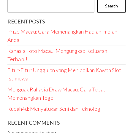
Search
RECENT POSTS
Prize Macau: Cara Memenangkan Hadiah Impian
Anda
Rahasia Toto Macau: Mengungkap Keluaran
Terbaru!
Fitur-Fitur Unggulan yang Menjadikan Kawan Slot
Istimewa
Menguak Rahasia Draw Macau: Cara Tepat
Memenangkan Togel
Rubah4d: Menyatukan Seni dan Teknologi
RECENT COMMENTS
No comments to show.