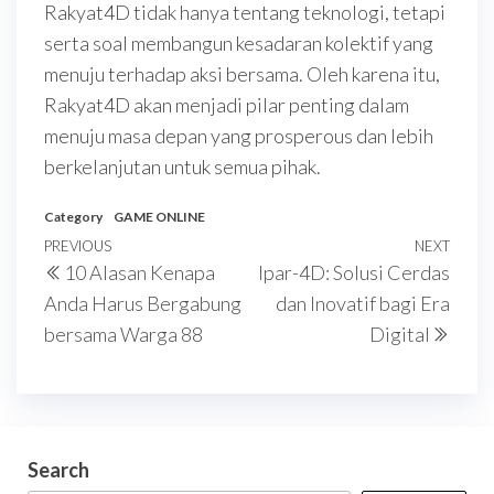
Rakyat4D tidak hanya tentang teknologi, tetapi
serta soal membangun kesadaran kolektif yang
menuju terhadap aksi bersama. Oleh karena itu,
Rakyat4D akan menjadi pilar penting dalam
menuju masa depan yang prosperous dan lebih
berkelanjutan untuk semua pihak.
Category
GAME ONLINE
Post
Previous
PREVIOUS
NEXT
Next
10 Alasan Kenapa
Ipar-4D: Solusi Cerdas
navigation
Post
Post
Anda Harus Bergabung
dan Inovatif bagi Era
bersama Warga 88
Digital
Search