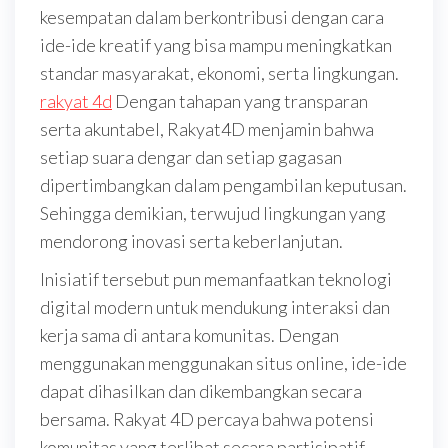
kesempatan dalam berkontribusi dengan cara
ide-ide kreatif yang bisa mampu meningkatkan
standar masyarakat, ekonomi, serta lingkungan.
rakyat 4d
Dengan tahapan yang transparan
serta akuntabel, Rakyat4D menjamin bahwa
setiap suara dengar dan setiap gagasan
dipertimbangkan dalam pengambilan keputusan.
Sehingga demikian, terwujud lingkungan yang
mendorong inovasi serta keberlanjutan.
Inisiatif tersebut pun memanfaatkan teknologi
digital modern untuk mendukung interaksi dan
kerja sama di antara komunitas. Dengan
menggunakan menggunakan situs online, ide-ide
dapat dihasilkan dan dikembangkan secara
bersama. Rakyat 4D percaya bahwa potensi
komunitas yang terlibat secara partisipatif