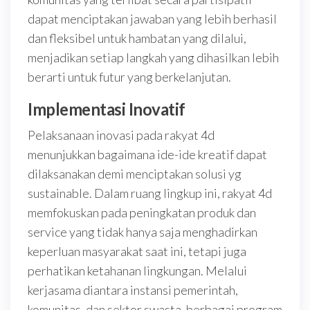
dapat menciptakan jawaban yang lebih berhasil
dan fleksibel untuk hambatan yang dilalui,
menjadikan setiap langkah yang dihasilkan lebih
berarti untuk futur yang berkelanjutan.
Implementasi Inovatif
Pelaksanaan inovasi pada rakyat 4d
menunjukkan bagaimana ide-ide kreatif dapat
dilaksanakan demi menciptakan solusi yg
sustainable. Dalam ruang lingkup ini, rakyat 4d
memfokuskan pada peningkatan produk dan
service yang tidak hanya saja menghadirkan
keperluan masyarakat saat ini, tetapi juga
perhatikan ketahanan lingkungan. Melalui
kerjasama diantara instansi pemerintah,
komunitas, dan sektor swasta, berbagai program