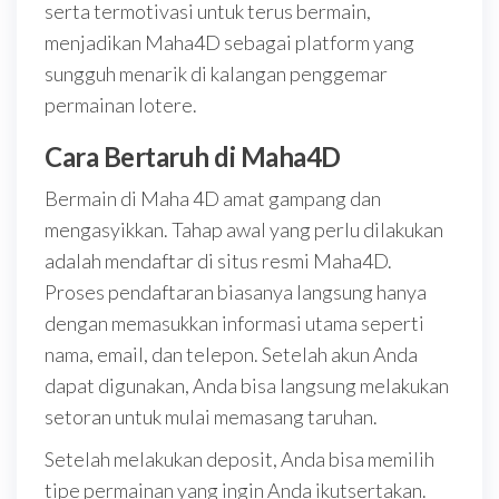
serta termotivasi untuk terus bermain,
menjadikan Maha4D sebagai platform yang
sungguh menarik di kalangan penggemar
permainan lotere.
Cara Bertaruh di Maha4D
Bermain di Maha 4D amat gampang dan
mengasyikkan. Tahap awal yang perlu dilakukan
adalah mendaftar di situs resmi Maha4D.
Proses pendaftaran biasanya langsung hanya
dengan memasukkan informasi utama seperti
nama, email, dan telepon. Setelah akun Anda
dapat digunakan, Anda bisa langsung melakukan
setoran untuk mulai memasang taruhan.
Setelah melakukan deposit, Anda bisa memilih
tipe permainan yang ingin Anda ikutsertakan.