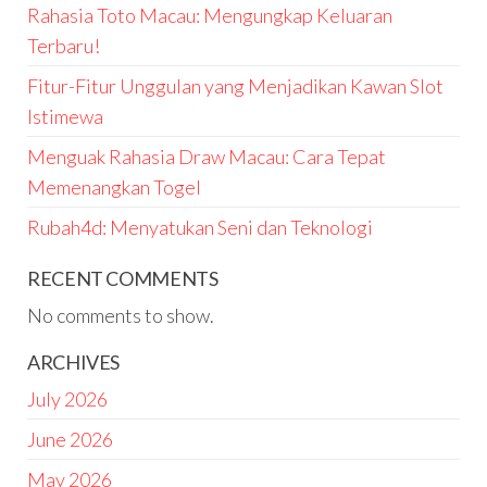
Rahasia Toto Macau: Mengungkap Keluaran
Terbaru!
Fitur-Fitur Unggulan yang Menjadikan Kawan Slot
Istimewa
Menguak Rahasia Draw Macau: Cara Tepat
Memenangkan Togel
Rubah4d: Menyatukan Seni dan Teknologi
RECENT COMMENTS
No comments to show.
ARCHIVES
July 2026
June 2026
May 2026