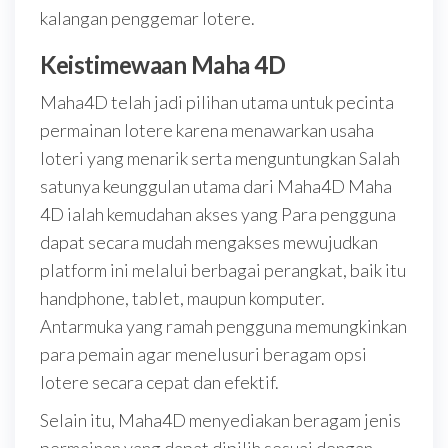
kalangan penggemar lotere.
Keistimewaan Maha 4D
Maha4D telah jadi pilihan utama untuk pecinta
permainan lotere karena menawarkan usaha
loteri yang menarik serta menguntungkan Salah
satunya keunggulan utama dari Maha4D Maha
4D ialah kemudahan akses yang Para pengguna
dapat secara mudah mengakses mewujudkan
platform ini melalui berbagai perangkat, baik itu
handphone, tablet, maupun komputer.
Antarmuka yang ramah pengguna memungkinkan
para pemain agar menelusuri beragam opsi
lotere secara cepat dan efektif.
Selain itu, Maha4D menyediakan beragam jenis