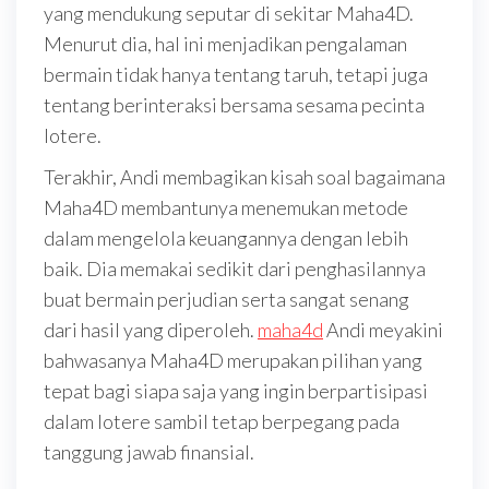
yang mendukung seputar di sekitar Maha4D.
Menurut dia, hal ini menjadikan pengalaman
bermain tidak hanya tentang taruh, tetapi juga
tentang berinteraksi bersama sesama pecinta
lotere.
Terakhir, Andi membagikan kisah soal bagaimana
Maha4D membantunya menemukan metode
dalam mengelola keuangannya dengan lebih
baik. Dia memakai sedikit dari penghasilannya
buat bermain perjudian serta sangat senang
dari hasil yang diperoleh.
maha4d
Andi meyakini
bahwasanya Maha4D merupakan pilihan yang
tepat bagi siapa saja yang ingin berpartisipasi
dalam lotere sambil tetap berpegang pada
tanggung jawab finansial.