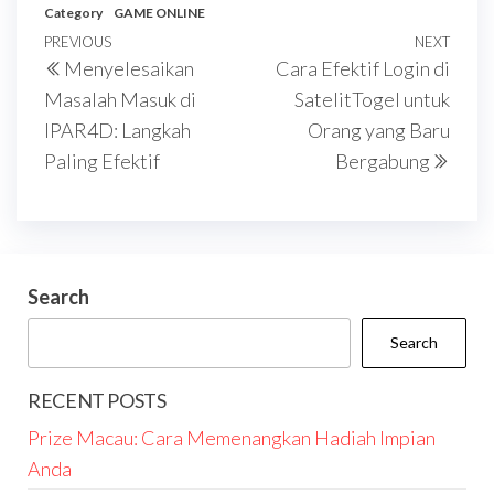
Category
GAME ONLINE
Post
Previous
PREVIOUS
NEXT
Next
Menyelesaikan
Cara Efektif Login di
navigation
Post
Post
Masalah Masuk di
SatelitTogel untuk
IPAR4D: Langkah
Orang yang Baru
Paling Efektif
Bergabung
Search
Search
RECENT POSTS
Prize Macau: Cara Memenangkan Hadiah Impian
Anda