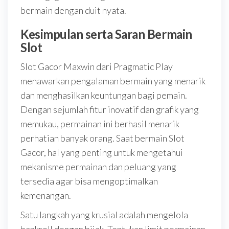
bermain dengan duit nyata.
Kesimpulan serta Saran Bermain
Slot
Slot Gacor Maxwin dari Pragmatic Play
menawarkan pengalaman bermain yang menarik
dan menghasilkan keuntungan bagi pemain.
Dengan sejumlah fitur inovatif dan grafik yang
memukau, permainan ini berhasil menarik
perhatian banyak orang. Saat bermain Slot
Gacor, hal yang penting untuk mengetahui
mekanisme permainan dan peluang yang
tersedia agar bisa mengoptimalkan
kemenangan.
Satu langkah yang krusial adalah mengelola