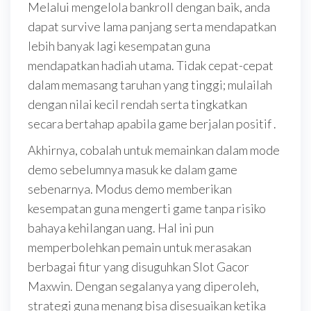
Melalui mengelola bankroll dengan baik, anda
dapat survive lama panjang serta mendapatkan
lebih banyak lagi kesempatan guna
mendapatkan hadiah utama. Tidak cepat-cepat
dalam memasang taruhan yang tinggi; mulailah
dengan nilai kecil rendah serta tingkatkan
secara bertahap apabila game berjalan positif .
Akhirnya, cobalah untuk memainkan dalam mode
demo sebelumnya masuk ke dalam game
sebenarnya. Modus demo memberikan
kesempatan guna mengerti game tanpa risiko
bahaya kehilangan uang. Hal ini pun
memperbolehkan pemain untuk merasakan
berbagai fitur yang disuguhkan Slot Gacor
Maxwin. Dengan segalanya yang diperoleh,
strategi guna menang bisa disesuaikan ketika