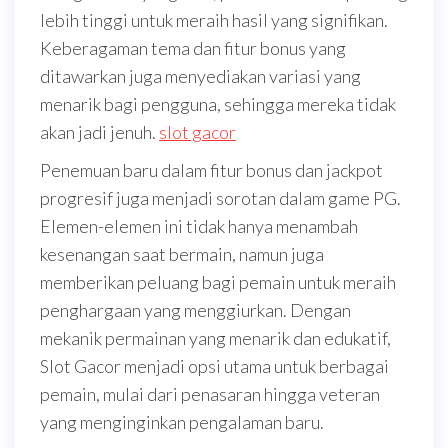
lebih tinggi untuk meraih hasil yang signifikan.
Keberagaman tema dan fitur bonus yang
ditawarkan juga menyediakan variasi yang
menarik bagi pengguna, sehingga mereka tidak
akan jadi jenuh.
slot gacor
Penemuan baru dalam fitur bonus dan jackpot
progresif juga menjadi sorotan dalam game PG.
Elemen-elemen ini tidak hanya menambah
kesenangan saat bermain, namun juga
memberikan peluang bagi pemain untuk meraih
penghargaan yang menggiurkan. Dengan
mekanik permainan yang menarik dan edukatif,
Slot Gacor menjadi opsi utama untuk berbagai
pemain, mulai dari penasaran hingga veteran
yang menginginkan pengalaman baru.