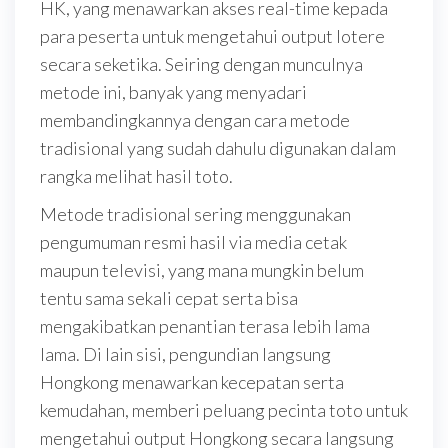
HK, yang menawarkan akses real-time kepada
para peserta untuk mengetahui output lotere
secara seketika. Seiring dengan munculnya
metode ini, banyak yang menyadari
membandingkannya dengan cara metode
tradisional yang sudah dahulu digunakan dalam
rangka melihat hasil toto.
Metode tradisional sering menggunakan
pengumuman resmi hasil via media cetak
maupun televisi, yang mana mungkin belum
tentu sama sekali cepat serta bisa
mengakibatkan penantian terasa lebih lama
lama. Di lain sisi, pengundian langsung
Hongkong menawarkan kecepatan serta
kemudahan, memberi peluang pecinta toto untuk
mengetahui output Hongkong secara langsung