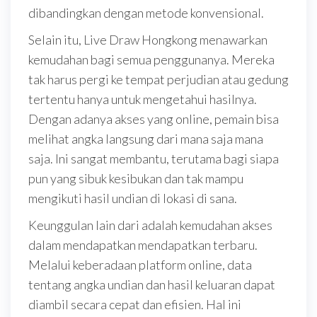
dibandingkan dengan metode konvensional.
Selain itu, Live Draw Hongkong menawarkan
kemudahan bagi semua penggunanya. Mereka
tak harus pergi ke tempat perjudian atau gedung
tertentu hanya untuk mengetahui hasilnya.
Dengan adanya akses yang online, pemain bisa
melihat angka langsung dari mana saja mana
saja. Ini sangat membantu, terutama bagi siapa
pun yang sibuk kesibukan dan tak mampu
mengikuti hasil undian di lokasi di sana.
Keunggulan lain dari adalah kemudahan akses
dalam mendapatkan mendapatkan terbaru.
Melalui keberadaan platform online, data
tentang angka undian dan hasil keluaran dapat
diambil secara cepat dan efisien. Hal ini