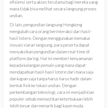
efisiensi serta akses terutama bagi mereka yang
mana tidak bisa melihat secara langsung proses
undian.
Di lain, pengundian langsung Hongkong
mengubah cara orang berinteraksi dari hasil-
hasil lotere. Dengan menggunakan memakai
inovasi siaran langsung, para peserta dapat
menyaksikan pengundian dalam real-time di
platform daring. Hal ini memberi kenyamanan
kepada kalangan pemain yang mana dapat
mendapatkan hasil-hasil lotere dari mana saja
dan kapan saja tanpa harus harus hadir dalam
bentuk fisik ke lokasi undian. Dengan
perkembangan teknologi, cara ini menjadi kian
populer sebab memastikan keterbukaan lebih
lebih besar dan menarik bagi kaum muda.