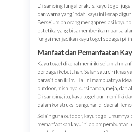
Di samping fungsi praktis, kayu togel jug
dan warna yang indah, kayu ini kerap dig
Bersejumlah orang mengapresiasi kayu tog
estetika yang bisa memberikan nuansa al
fungsi menjadikan kayu togel sebagai pilih
Manfaat dan Pemanfaatan Kayu
Kayu togel dikenal memiliki sejumlah manf
berbagai kebutuhan. Salah satu ciri khas 
parasit dan iklim. Hal ini membuatnya ide
outdoor, misalnya kursi taman, meja, dan a
Di samping itu, kayu togel pun memiliki da
dalam konstruksi bangunan di daerah lemb
Selain guna outdoor, kayu togel umumnya di
memanfaatkan kayu ini dalam pembuatan le