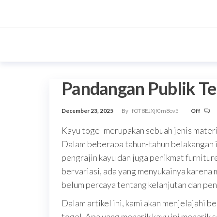
Skip
to
the
content
Pandangan Publik Te
December 23, 2025
By
fOT8EJXjf0m8ov5
Off
Kayu togel merupakan sebuah jenis materi
Dalam beberapa tahun-tahun belakangan ini
pengrajin kayu dan juga penikmat furniture
bervariasi, ada yang menyukainya karena 
belum percaya tentang kelanjutan dan pen
Dalam artikel ini, kami akan menjelajahi
togel. Apa yang menarik kayu ini menarik 