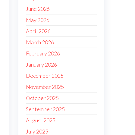
June 2026
May 2026
April 2026
March 2026
February 2026
January 2026
December 2025
November 2025
October 2025
September 2025
August 2025
a
July 2025