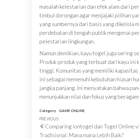
masalah kelestarian dan efek alam dari p
timbul dorongan agar menjajaki pilihan ya
yang sumbernya dari basis yang dikelola 
perdebatan di tengah publik mengenai pen
pelestarian lingkungan.
Namun demikian, kayu togel juga sering se
Produk-produk yang terbuat dari kayu ini 
tinggi. Komunitas yang memiliki kapasitas
ini sebagai memenuhi kebutuhan hiasan hu
jangka panjang. Ini menyatakan bahwa pan
menunjukkan nilai dan fokus yang beragam
Category
GAME ONLINE
Post
Previous
PREVIOUS
Comparing Iontogel dan Togel Online v
navigation
Post
Tradisional: Mana mana Lebih Baik?