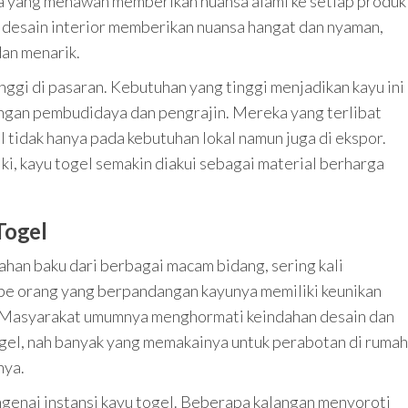
na yang menawan memberikan nuansa alami ke setiap produk
 desain interior memberikan nuansa hangat dan nyaman,
an menarik.
inggi di pasaran. Kebutuhan yang tinggi menjadikan kayu ini
angan pembudidaya dan pengrajin. Mereka yang terlibat
 tidak hanya pada kebutuhan lokal namun juga di ekspor.
iki, kayu togel semakin diakui sebagai material berharga
Togel
bahan baku dari berbagai macam bidang, sering kali
ipe orang yang berpandangan kayunya memiliki keunikan
gsi. Masyarakat umumnya menghormati keindahan desain dan
ogel, nah banyak yang memakainya untuk perabotan di rumah
nya.
genai instansi kayu togel. Beberapa kalangan menyoroti