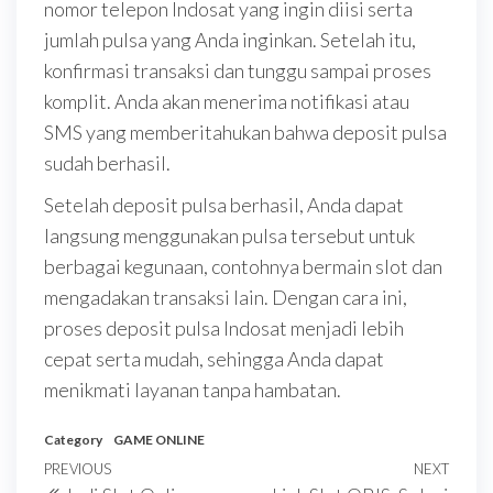
nomor telepon Indosat yang ingin diisi serta
jumlah pulsa yang Anda inginkan. Setelah itu,
konfirmasi transaksi dan tunggu sampai proses
komplit. Anda akan menerima notifikasi atau
SMS yang memberitahukan bahwa deposit pulsa
sudah berhasil.
Setelah deposit pulsa berhasil, Anda dapat
langsung menggunakan pulsa tersebut untuk
berbagai kegunaan, contohnya bermain slot dan
mengadakan transaksi lain. Dengan cara ini,
proses deposit pulsa Indosat menjadi lebih
cepat serta mudah, sehingga Anda dapat
menikmati layanan tanpa hambatan.
Category
GAME ONLINE
Post
Previous
PREVIOUS
NEXT
Next