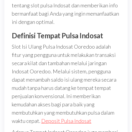
tentang slot pulsa Indosat dan memberikan info
bermanfaat bagi Anda yang ingin memanfaatkan
ini dengan optimal.
Definisi Tempat Pulsa Indosat
Slot Isi Ulang Pulsa Indosat Ooredoo adalah
fitur yang pengguna untuk melakukan transaksi
secara kilat dan tambahan melalui jaringan
Indosat Ooredoo. Melalui sistem, pengguna
dapat menambah saldo isi ulang mereka secara
mudah tanpa harus datang ke tempat tempat
penjualan konvensional. Ini memberikan
kemudahan akses bagi para baik yang
membutuhkan yang membutuhkan pulsa dalam
waktu cepat.
Deposit Pulsa Indosat