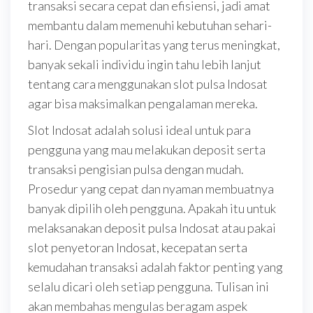
transaksi secara cepat dan efisiensi, jadi amat
membantu dalam memenuhi kebutuhan sehari-
hari. Dengan popularitas yang terus meningkat,
banyak sekali individu ingin tahu lebih lanjut
tentang cara menggunakan slot pulsa Indosat
agar bisa maksimalkan pengalaman mereka.
Slot Indosat adalah solusi ideal untuk para
pengguna yang mau melakukan deposit serta
transaksi pengisian pulsa dengan mudah.
Prosedur yang cepat dan nyaman membuatnya
banyak dipilih oleh pengguna. Apakah itu untuk
melaksanakan deposit pulsa Indosat atau pakai
slot penyetoran Indosat, kecepatan serta
kemudahan transaksi adalah faktor penting yang
selalu dicari oleh setiap pengguna. Tulisan ini
akan membahas mengulas beragam aspek