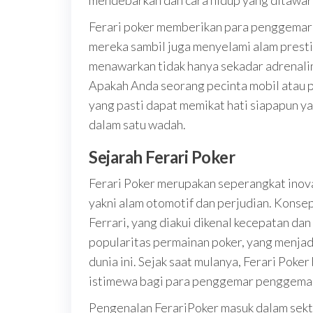
mendebarkan dan cara hidup yang ditawark
Ferari poker memberikan para penggemar
mereka sambil juga menyelami alam presti
menawarkan tidak hanya sekadar adrenalin 
Apakah Anda seorang pecinta mobil atau 
yang pasti dapat memikat hati siapapun y
dalam satu wadah.
Sejarah Ferari Poker
Ferari Poker merupakan seperangkat ino
yakni alam otomotif dan perjudian. Konsep
Ferrari, yang diakui dikenal kecepatan d
popularitas permainan poker, yang menjadi
dunia ini. Sejak saat mulanya, Ferari Po
istimewa bagi para penggemar penggemar 
Pengenalan FerariPoker masuk dalam sekto