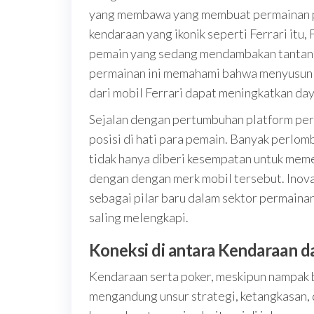
yang membawa yang membuat permainan p
kendaraan yang ikonik seperti Ferrari itu
pemain yang sedang mendambakan tantan
permainan ini memahami bahwa menyusun a
dari mobil Ferrari dapat meningkatkan da
Sejalan dengan pertumbuhan platform per
posisi di hati para pemain. Banyak perlo
tidak hanya diberi kesempatan untuk mem
dengan dengan merk mobil tersebut. Inova
sebagai pilar baru dalam sektor permaina
saling melengkapi.
Koneksi di antara Kendaraan 
Kendaraan serta poker, meskipun nampak 
mengandung unsur strategi, ketangkasan, d