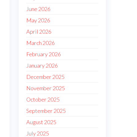
June 2026
May 2026
April 2026
March 2026
February 2026
January 2026
December 2025
November 2025
October 2025
September 2025
August 2025
July 2025