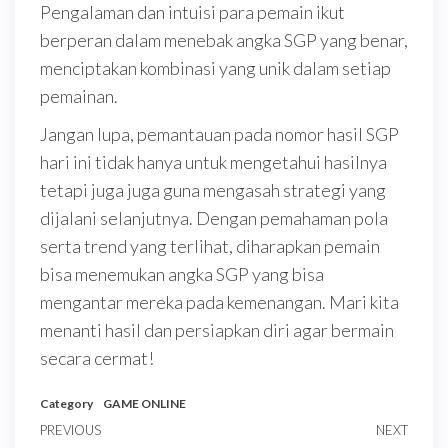
Pengalaman dan intuisi para pemain ikut
berperan dalam menebak angka SGP yang benar,
menciptakan kombinasi yang unik dalam setiap
pemainan.
Jangan lupa, pemantauan pada nomor hasil SGP
hari ini tidak hanya untuk mengetahui hasilnya
tetapi juga juga guna mengasah strategi yang
dijalani selanjutnya. Dengan pemahaman pola
serta trend yang terlihat, diharapkan pemain
bisa menemukan angka SGP yang bisa
mengantar mereka pada kemenangan. Mari kita
menanti hasil dan persiapkan diri agar bermain
secara cermat!
Category
GAME ONLINE
Post
Previous
PREVIOUS
NEXT
Next