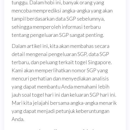
tunggu. Dalam hobi ini, banyak orang yang
mencoba memprediksi angka-angka yang akan
tampil berdasarkan data SGP sebelumnya,
sehingga memperoleh informasi terbaru
tentang pengeluaran SGP sangat penting.
Dalam artikel ini, kita akan membahas secara
detail mengenai pengeluaran SGP, data SGP
terbaru, dan peluang terkait togel Singapore.
Kami akan memperlihatkan nomor SGP yang
mencuri perhatian dan menyediakan analisis
yang dapat membantu Anda memahami lebih
jauh soal togel hari ini dan keluaran SGP hari ini.
Mari kita jelajahi bersama angka-angka menarik
yang dapat menjadi petunjuk keberuntungan
Anda.