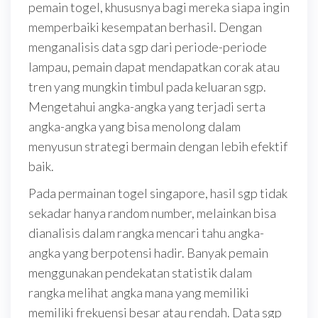
pemain togel, khususnya bagi mereka siapa ingin
memperbaiki kesempatan berhasil. Dengan
menganalisis data sgp dari periode-periode
lampau, pemain dapat mendapatkan corak atau
tren yang mungkin timbul pada keluaran sgp.
Mengetahui angka-angka yang terjadi serta
angka-angka yang bisa menolong dalam
menyusun strategi bermain dengan lebih efektif
baik.
Pada permainan togel singapore, hasil sgp tidak
sekadar hanya random number, melainkan bisa
dianalisis dalam rangka mencari tahu angka-
angka yang berpotensi hadir. Banyak pemain
menggunakan pendekatan statistik dalam
rangka melihat angka mana yang memiliki
memiliki frekuensi besar atau rendah. Data sgp