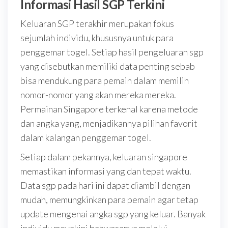
Informasi Hasil SGP Terkini
Keluaran SGP terakhir merupakan fokus
sejumlah individu, khususnya untuk para
penggemar togel. Setiap hasil pengeluaran sgp
yang disebutkan memiliki data penting sebab
bisa mendukung para pemain dalam memilih
nomor-nomor yang akan mereka mereka.
Permainan Singapore terkenal karena metode
dan angka yang, menjadikannya pilihan favorit
dalam kalangan penggemar togel.
Setiap dalam pekannya, keluaran singapore
memastikan informasi yang dan tepat waktu.
Data sgp pada hari ini dapat diambil dengan
mudah, memungkinkan para pemain agar tetap
update mengenai angka sgp yang keluar. Banyak