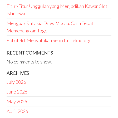
Fitur-Fitur Unggulan yang Menjadikan Kawan Slot
Istimewa
Menguak Rahasia Draw Macau: Cara Tepat
Memenangkan Togel
Rubah4d: Menyatukan Seni dan Teknologi
RECENT COMMENTS
No comments to show.
ARCHIVES
July 2026
June 2026
May 2026
April 2026