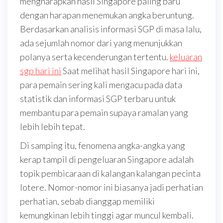
mengharapkan hasil Singapore paling baru
dengan harapan menemukan angka beruntung.
Berdasarkan analisis informasi SGP di masa lalu,
ada sejumlah nomor dari yang menunjukkan
polanya serta kecenderungan tertentu.
keluaran
sgp hari ini
Saat melihat hasil Singapore hari ini,
para pemain sering kali mengacu pada data
statistik dan informasi SGP terbaru untuk
membantu para pemain supaya ramalan yang
lebih lebih tepat.
Di samping itu, fenomena angka-angka yang
kerap tampil di pengeluaran Singapore adalah
topik pembicaraan di kalangan kalangan pecinta
lotere. Nomor-nomor ini biasanya jadi perhatian
perhatian, sebab dianggap memiliki
kemungkinan lebih tinggi agar muncul kembali.