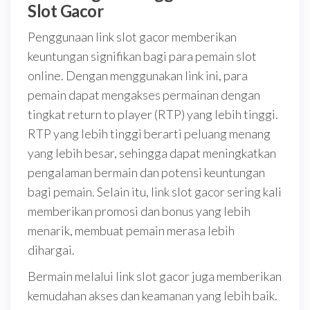
Slot Gacor
Penggunaan link slot gacor memberikan
keuntungan signifikan bagi para pemain slot
online. Dengan menggunakan link ini, para
pemain dapat mengakses permainan dengan
tingkat return to player (RTP) yang lebih tinggi.
RTP yang lebih tinggi berarti peluang menang
yang lebih besar, sehingga dapat meningkatkan
pengalaman bermain dan potensi keuntungan
bagi pemain. Selain itu, link slot gacor sering kali
memberikan promosi dan bonus yang lebih
menarik, membuat pemain merasa lebih
dihargai.
Bermain melalui link slot gacor juga memberikan
kemudahan akses dan keamanan yang lebih baik.