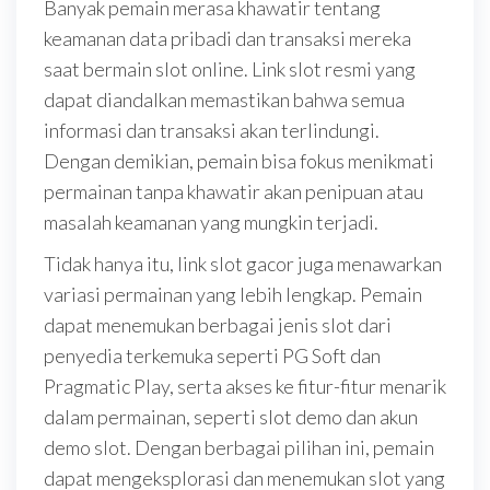
Banyak pemain merasa khawatir tentang
keamanan data pribadi dan transaksi mereka
saat bermain slot online. Link slot resmi yang
dapat diandalkan memastikan bahwa semua
informasi dan transaksi akan terlindungi.
Dengan demikian, pemain bisa fokus menikmati
permainan tanpa khawatir akan penipuan atau
masalah keamanan yang mungkin terjadi.
Tidak hanya itu, link slot gacor juga menawarkan
variasi permainan yang lebih lengkap. Pemain
dapat menemukan berbagai jenis slot dari
penyedia terkemuka seperti PG Soft dan
Pragmatic Play, serta akses ke fitur-fitur menarik
dalam permainan, seperti slot demo dan akun
demo slot. Dengan berbagai pilihan ini, pemain
dapat mengeksplorasi dan menemukan slot yang