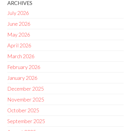
ARCHIVES
July 2026
June 2026
May 2026
April 2026
March 2026
February 2026
January 2026
December 2025
November 2025
October 2025
September 2025