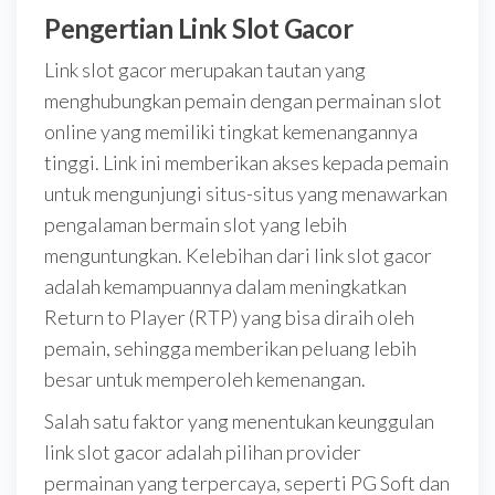
Pengertian Link Slot Gacor
Link slot gacor merupakan tautan yang
menghubungkan pemain dengan permainan slot
online yang memiliki tingkat kemenangannya
tinggi. Link ini memberikan akses kepada pemain
untuk mengunjungi situs-situs yang menawarkan
pengalaman bermain slot yang lebih
menguntungkan. Kelebihan dari link slot gacor
adalah kemampuannya dalam meningkatkan
Return to Player (RTP) yang bisa diraih oleh
pemain, sehingga memberikan peluang lebih
besar untuk memperoleh kemenangan.
Salah satu faktor yang menentukan keunggulan
link slot gacor adalah pilihan provider
permainan yang terpercaya, seperti PG Soft dan