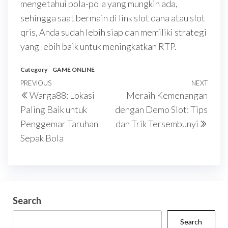
mengetahui pola-pola yang mungkin ada,
sehingga saat bermain di link slot dana atau slot
qris, Anda sudah lebih siap dan memiliki strategi
yang lebih baik untuk meningkatkan RTP.
Category
GAME ONLINE
Post
Previous
PREVIOUS
NEXT
Next
Warga88: Lokasi
Meraih Kemenangan
navigation
Post
Post
Paling Baik untuk
dengan Demo Slot: Tips
Penggemar Taruhan
dan Trik Tersembunyi
Sepak Bola
Search
Search