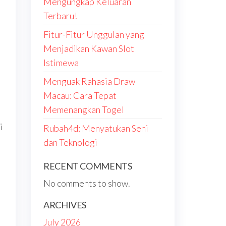
Mengungkap Keluaran
Terbaru!
Fitur-Fitur Unggulan yang
Menjadikan Kawan Slot
Istimewa
Menguak Rahasia Draw
Macau: Cara Tepat
Memenangkan Togel
i
Rubah4d: Menyatukan Seni
dan Teknologi
RECENT COMMENTS
No comments to show.
ARCHIVES
o
July 2026