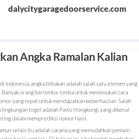
dalycitygaragedoorservice.com
tkan Angka Ramalan Kalian
di Indonesia, angka tebakan adalah salah satu elemen yang
. Banyak orang berlomba-lomba untuk menemukan cara
omor yang tepat untuk mendapatkan keberhasilan. Salah
m lingkungan togel adalah Paito Hongkong, yang dikenal
enting dalam memprediksi nomor hasil.
namun selain itu adalah sarana yang memudahkan pemain
dap hasil yang lalu. Di tulisan ini, kita hendak membahas