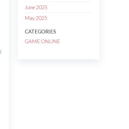
June 2025
May 2025
CATEGORIES
GAME ONLINE
i