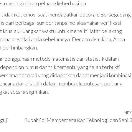
sa meningkatkan peluang keberhasilan.
n tidak ikut emosi saat mendapatkan bocoran. Bersegudang
nis dari berbagai sumber tanpa melaksanakan verifikasi.
 krusial. Luangkan waktu untuk meneliti latar belakang
imana prediksi anda sebelumnya. Dengan demikian, Anda
dipertimbangkan.
tkan penggunaan metode matematis dan statistik dalam
depend on rumus dan trik tertentu yang telah terbukti
 bersama bocoran yang didapatkan dapat menjadi kombinasi
ncana dan disiplin dalam membuat keputusan, peluang
kat secara signifikan.
NEX
guji
Rubah4d: Mempertemukan Teknologi dan Seni