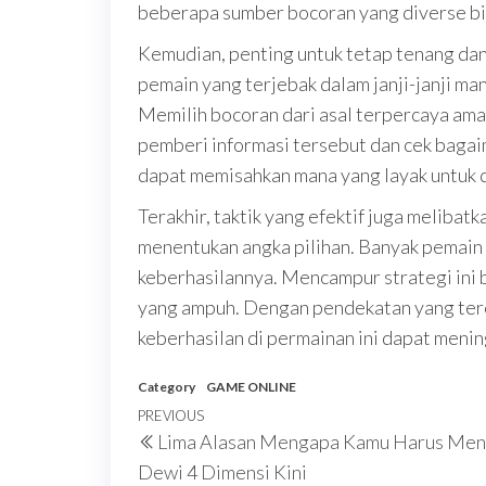
beberapa sumber bocoran yang diverse bi
Kemudian, penting untuk tetap tenang da
pemain yang terjebak dalam janji-janji ma
Memilih bocoran dari asal terpercaya amat
pemberi informasi tersebut dan cek baga
dapat memisahkan mana yang layak untuk 
Terakhir, taktik yang efektif juga meliba
menentukan angka pilihan. Banyak pemain 
keberhasilannya. Mencampur strategi ini
yang ampuh. Dengan pendekatan yang tere
keberhasilan di permainan ini dapat mening
Category
GAME ONLINE
Post
Previous
PREVIOUS
Lima Alasan Mengapa Kamu Harus Men
navigation
Post
Dewi 4 Dimensi Kini