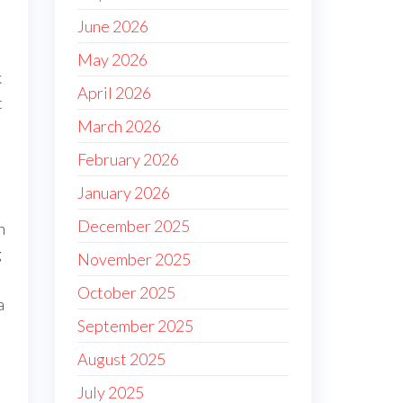
June 2026
May 2026
k
April 2026
t
March 2026
February 2026
January 2026
December 2025
n
g
November 2025
October 2025
a
September 2025
August 2025
July 2025