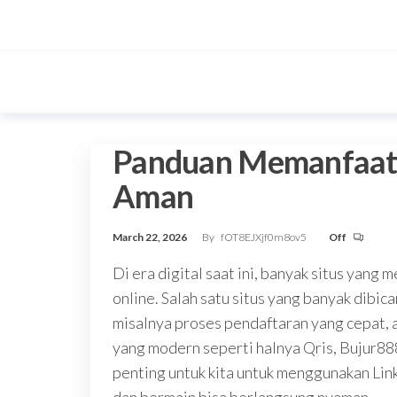
Skip
to
the
content
Panduan Memanfaatk
Aman
March 22, 2026
By
fOT8EJXjf0m8ov5
Off
Di era digital saat ini, banyak situs yan
online. Salah satu situs yang banyak dibi
misalnya proses pendaftaran yang cepat, a
yang modern seperti halnya Qris, Bujur88
penting untuk kita untuk menggunakan Li