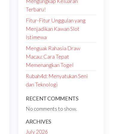
Mengungkap Keluaran
Terbaru!
Fitur-Fitur Unggulan yang
Menjadikan Kawan Slot
Istimewa
Menguak Rahasia Draw
Macau: Cara Tepat
Memenangkan Togel
Rubah4d: Menyatukan Seni
dan Teknologi
RECENT COMMENTS
No comments to show.
ARCHIVES
July 2026