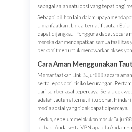
sebagai salah satu opsi yang tepat bagi m
Sebagai pilihan lain dalam upaya mendapa
dimanfaatkan . Link alternatif tautan Buju
dapat dijangkau. Pengguna dapat secara 
mereka dan mendapatkan semua fasilitas y
berkomitmen untuk menawarkan akses yang
Cara Aman Menggunakan Taut
Memanfaatkan Link Bujur888 secara aman 
serta lepas dari risiko kecurangan. Pert
dari sumber asal tepercaya. Selalu cek we
adalah tautan alternatif itu benar. Hinda
media sosial yang tidak dapat dipercaya.
Kedua, sebelum melakukan masuk Bujur88
pribadi Anda serta VPN apabila Anda men