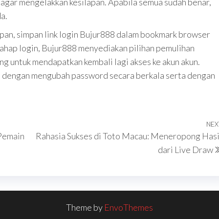
agar mengelakkan kesilapan. Apabila semua sudah benar,
a.
pan, simpan link login Bujur888 dalam bookmark browser
tahap login, Bujur888 menyediakan pilihan pemulihan
ng untuk mendapatkan kembali lagi akses ke akun akun.
n dengan mengubah password secara berkala serta dengan
NEX
Pemain
Rahasia Sukses di Toto Macau: Meneropong Hasi
dari Live Draw
Theme by
EnvoThemes