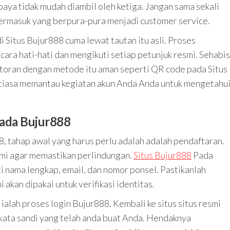
aya tidak mudah diambil oleh ketiga. Jangan sama sekali
ermasuk yang berpura-pura menjadi customer service.
di Situs Bujur888 cuma lewat tautan itu asli. Proses
cara hati-hati dan mengikuti setiap petunjuk resmi. Sehabis
setoran dengan metode itu aman seperti QR code pada Situs
antiasa memantau kegiatan akun Anda Anda untuk mengetahu
pada Bujur888
 tahap awal yang harus perlu adalah adalah pendaftaran.
smi agar memastikan perlindungan.
Situs Bujur888
Pada
ti nama lengkap, email, dan nomor ponsel. Pastikanlah
i akan dipakai untuk verifikasi identitas.
ialah proses login Bujur888. Kembali ke situs situs resmi
an kata sandi yang telah anda buat Anda. Hendaknya