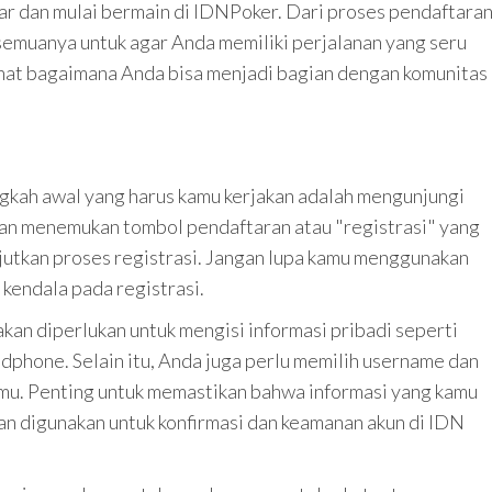
r dan mulai bermain di IDNPoker. Dari proses pendaftara
semuanya untuk agar Anda memiliki perjalanan yang seru
ihat bagaimana Anda bisa menjadi bagian dengan komunitas
gkah awal yang harus kamu kerjakan adalah mengunjungi
kan menemukan tombol pendaftaran atau "registrasi" yang
njutkan proses registrasi. Jangan lupa kamu menggunakan
 kendala pada registrasi.
kan diperlukan untuk mengisi informasi pribadi seperti
dphone. Selain itu, Anda juga perlu memilih username dan
mu. Penting untuk memastikan bahwa informasi yang kamu
 akan digunakan untuk konfirmasi dan keamanan akun di IDN