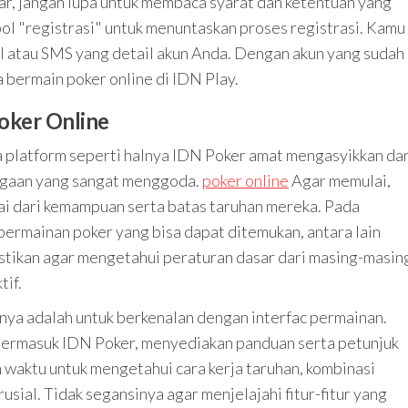
ar, jangan lupa untuk membaca syarat dan ketentuan yang
bol "registrasi" untuk menuntaskan proses registrasi. Kamu
l atau SMS yang detail akun Anda. Dengan akun yang sudah
a bermain poker online di IDN Play.
oker Online
a platform seperti halnya IDN Poker amat mengasyikkan da
rgaan yang sangat menggoda.
poker online
Agar memulai,
ai dari kemampuan serta batas taruhan mereka. Pada
permainan poker yang bisa dapat ditemukan, antara lain
stikan agar mengetahui peraturan dasar dari masing-masin
tif.
nya adalah untuk berkenalan dengan interfac permainan.
 termasuk IDN Poker, menyediakan panduan serta petunjuk
waktu untuk mengetahui cara kerja taruhan, kombinasi
usial. Tidak segansinya agar menjelajahi fitur-fitur yang