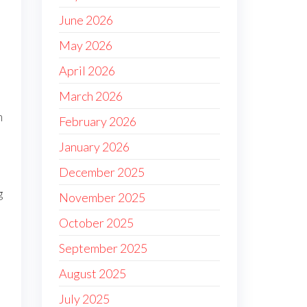
June 2026
May 2026
April 2026
March 2026
n
February 2026
January 2026
December 2025
g
November 2025
October 2025
September 2025
August 2025
July 2025