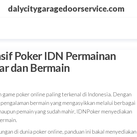
dalycitygaragedoorservice.com
sif Poker IDN Permainan
ar dan Bermain
 game poker online paling terkenal di Indonesia. Dengan
n pengalaman bermain yang mengasyikkan melalui berbagai
 maupun pemain yang sudah mahir, IDNPoker menyediakan
bermain.
ngan di dunia poker online, panduan ini bakal menyediakan