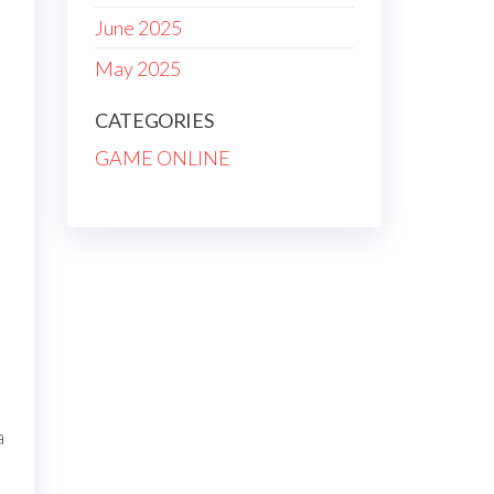
June 2025
May 2025
CATEGORIES
GAME ONLINE
a