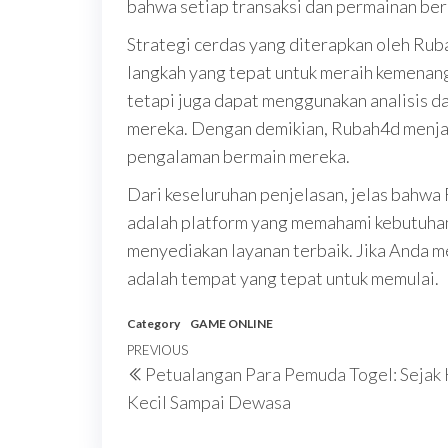
bahwa setiap transaksi dan permainan be
Strategi cerdas yang diterapkan oleh Ru
langkah yang tepat untuk meraih kemenan
tetapi juga dapat menggunakan analisis da
mereka. Dengan demikian, Rubah4d menjad
pengalaman bermain mereka.
Dari keseluruhan penjelasan, jelas bahwa
adalah platform yang memahami kebutuhan
menyediakan layanan terbaik. Jika Anda m
adalah tempat yang tepat untuk memulai.
Category
GAME ONLINE
Post
Previous
PREVIOUS
Petualangan Para Pemuda Togel: Sejak 
navigation
Post
Kecil Sampai Dewasa