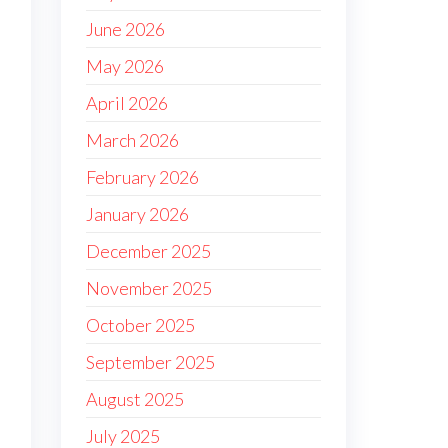
June 2026
May 2026
April 2026
March 2026
February 2026
January 2026
December 2025
November 2025
October 2025
September 2025
August 2025
July 2025