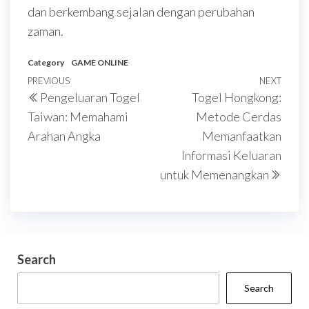
dan berkembang sejalan dengan perubahan
zaman.
Category
GAME ONLINE
Post
Previous
PREVIOUS
NEXT
Next
Pengeluaran Togel
Togel Hongkong:
navigation
Post
Post
Taiwan: Memahami
Metode Cerdas
Arahan Angka
Memanfaatkan
Informasi Keluaran
untuk Memenangkan
Search
Search