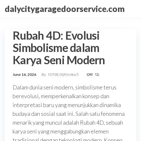
Skip
dalycitygaragedoorservice.com
to
the
content
Rubah 4D: Evolusi
Simbolisme dalam
Karya Seni Modern
June 16, 2026
By
fOT8EJXjf0m8ov5
Off
Dalam dunia seni modern, simbolisme terus
berevolusi, memperkenalkan konsep dan
interpretasi baru yang menunjukkan dinamika
budaya dan sosial saat ini. Salah satu fenomena
menarik yang muncul adalah Rubah 4D, sebuah
karya seni yang menggabungkan elemen
tradisional dengan teknologi modern. Konsep