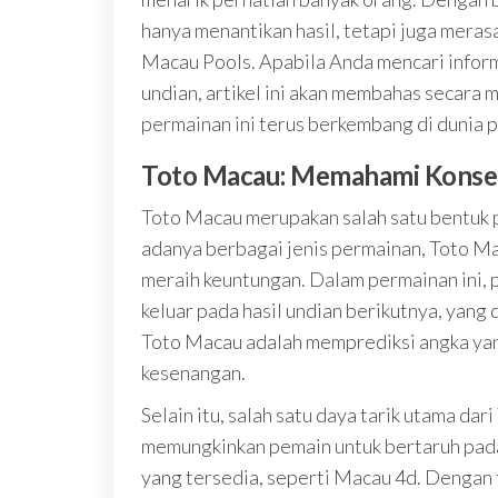
hanya menantikan hasil, tetapi juga mera
Macau Pools. Apabila Anda mencari inform
undian, artikel ini akan membahas secara
permainan ini terus berkembang di dunia p
Toto Macau: Memahami Konse
Toto Macau merupakan salah satu bentuk 
adanya berbagai jenis permainan, Toto Ma
meraih keuntungan. Dalam permainan ini, 
keluar pada hasil undian berikutnya, yang
Toto Macau adalah memprediksi angka yan
kesenangan.
Selain itu, salah satu daya tarik utama da
memungkinkan pemain untuk bertaruh pad
yang tersedia, seperti Macau 4d. Dengan f