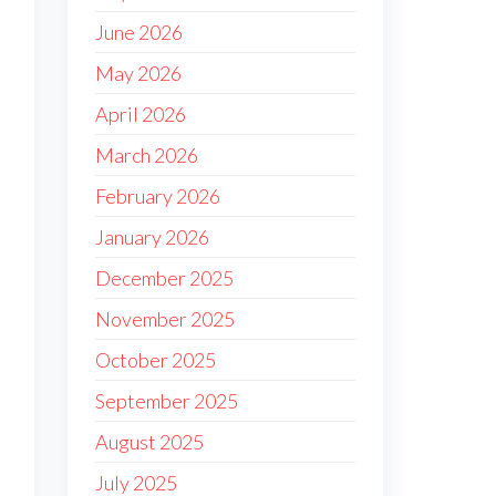
June 2026
May 2026
April 2026
March 2026
February 2026
January 2026
December 2025
November 2025
October 2025
September 2025
August 2025
July 2025