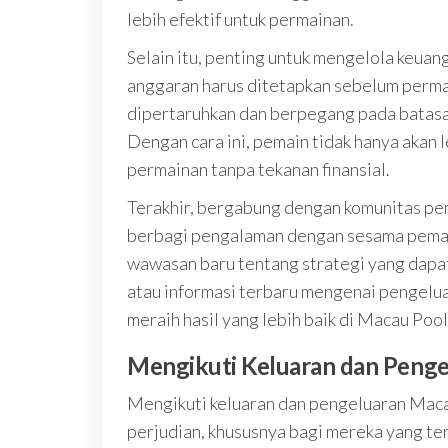
lebih efektif untuk permainan.
Selain itu, penting untuk mengelola keuan
anggaran harus ditetapkan sebelum perma
dipertaruhkan dan berpegang pada batasan
Dengan cara ini, pemain tidak hanya akan 
permainan tanpa tekanan finansial.
Terakhir, bergabung dengan komunitas pe
berbagi pengalaman dengan sesama pemain
wawasan baru tentang strategi yang dapat
atau informasi terbaru mengenai pengelu
meraih hasil yang lebih baik di Macau Pool
Mengikuti Keluaran dan Peng
Mengikuti keluaran dan pengeluaran Mac
perjudian, khususnya bagi mereka yang te