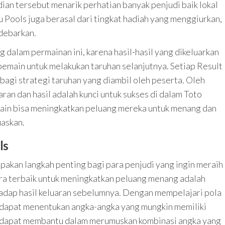
dian tersebut menarik perhatian banyak penjudi baik lokal
Pools juga berasal dari tingkat hadiah yang menggiurkan,
debarkan.
 dalam permainan ini, karena hasil-hasil yang dikeluarkan
pemain untuk melakukan taruhan selanjutnya. Setiap Result
bagi strategi taruhan yang diambil oleh peserta. Oleh
ran dan hasil adalah kunci untuk sukses di dalam Toto
ain bisa meningkatkan peluang mereka untuk menang dan
askan.
ls
akan langkah penting bagi para penjudi yang ingin meraih
ra terbaik untuk meningkatkan peluang menang adalah
adap hasil keluaran sebelumnya. Dengan mempelajari pola
 dapat menentukan angka-angka yang mungkin memiliki
ni dapat membantu dalam merumuskan kombinasi angka yang