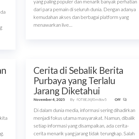
yang paling populer dan menarik banyak perhatian
dari para pemain di seluruh dunia. Dengan adanya
uda
kemudahan akses dan berbagai platform yang
menawarkan live…
ng
an
Cerita di Sebalik Berita
Purbaya yang Terlalu
Jarang Diketahui
November 4, 2025
By
fOT8EJXjf0m8ov5
Off
Di dalam dunia media, informasi sering dihadirkan
kita
menjadi fokus utama masyarakat. Namun, dibalik
setiap informasi yang disampaikan, ada cerita-
g.
cerita menarik yang jarang tidak terungkap. Salah