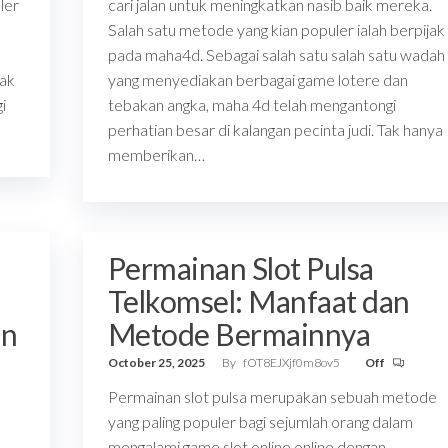
ler
cari jalan untuk meningkatkan nasib baik mereka.
Salah satu metode yang kian populer ialah berpijak
pada maha4d. Sebagai salah satu salah satu wadah
yak
yang menyediakan berbagai game lotere dan
i
tebakan angka, maha 4d telah mengantongi
perhatian besar di kalangan pecinta judi. Tak hanya
memberikan…
Permainan Slot Pulsa
Telkomsel: Manfaat dan
an
Metode Bermainnya
October 25, 2025
By
fOT8EJXjf0m8ov5
Off
Permainan slot pulsa merupakan sebuah metode
yang paling populer bagi sejumlah orang dalam
mengalami game slot online online dengan