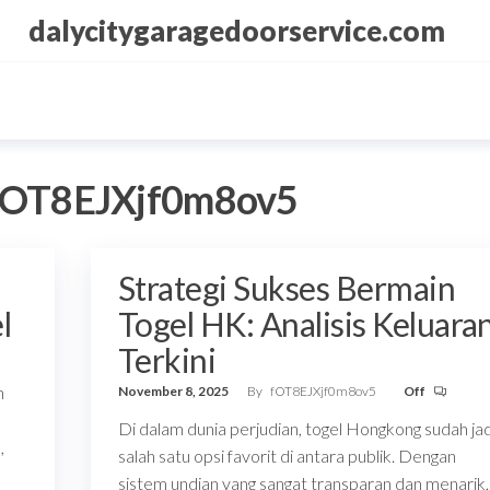
dalycitygaragedoorservice.com
fOT8EJXjf0m8ov5
Strategi Sukses Bermain
l
Togel HK: Analisis Keluara
Terkini
n
November 8, 2025
By
fOT8EJXjf0m8ov5
Off
Di dalam dunia perjudian, togel Hongkong sudah jad
,
salah satu opsi favorit di antara publik. Dengan
sistem undian yang sangat transparan dan menarik,