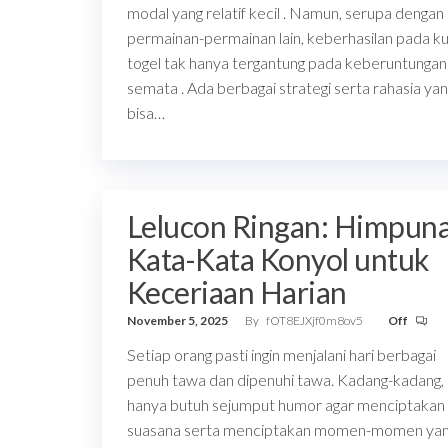
modal yang relatif kecil . Namun, serupa dengan
permainan-permainan lain, keberhasilan pada k
togel tak hanya tergantung pada keberuntungan
semata . Ada berbagai strategi serta rahasia ya
bisa…
Lelucon Ringan: Himpun
Kata-Kata Konyol untuk
Keceriaan Harian
November 5, 2025
By
fOT8EJXjf0m8ov5
Off
Setiap orang pasti ingin menjalani hari berbagai
penuh tawa dan dipenuhi tawa. Kadang-kadang, 
hanya butuh sejumput humor agar menciptakan
suasana serta menciptakan momen-momen yan