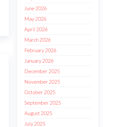
June 2026
May 2026
April 2026
March 2026
February 2026
January 2026
December 2025
November 2025
October 2025
September 2025
August 2025
July 2025