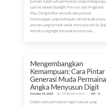
pemain. Salah satu permainan yang sedang popu
saat ini adalah Starlight Princess dari Pragmatic
Play. Dengan fitur menarik dan potensi
kemenangan yang melimpah, tak heran jika ban
pemain yang tertarik untuk mencoba slot ini. Bag
mereka yang ingin merasakan keseruan…
Mengembangkan
Kemampuan: Cara Pintar
Generasi Muda Permain
Angka Menyusun Digit
October 25, 2025
By
fOT8EJXjf0m8ov5
Off
Dalam alam permainan togel, banyak yang