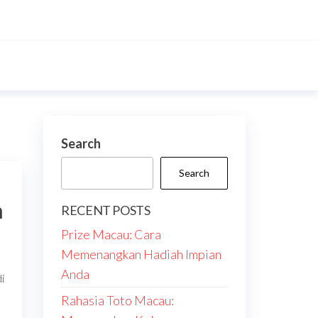
Search
Search
n
RECENT POSTS
Prize Macau: Cara
Memenangkan Hadiah Impian
Anda
i
Rahasia Toto Macau: