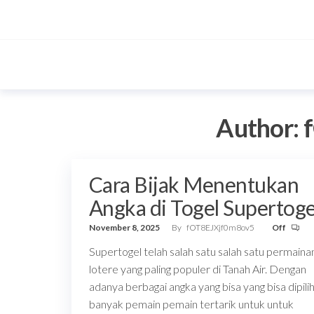
Skip
to
the
content
Author:
Cara Bijak Menentukan
Angka di Togel Supertoge
November 8, 2025
By
fOT8EJXjf0m8ov5
Off
Supertogel telah salah satu salah satu permaina
lotere yang paling populer di Tanah Air. Dengan
adanya berbagai angka yang bisa yang bisa dipilih
banyak pemain pemain tertarik untuk untuk