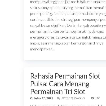
mempunyai anggapan jika nasib baik merupakan
satu-satunya penentu yang memainkan memain
peran penting. Namun, untuk pemuda lotre yan
cerdas, analisis dan strategi pun mempunyai pe
sangat besar signifikan. Dalam tengah populern
permainan ini, kian bertambah anak muda yang
mengeksplorasi cara-cara pintar untuk mengatu
angka, agar meningkatkan kemungkinan dirinya
mendapatkan…
Rahasia Permainan Slot
Pulsa: Cara Menang
Permainan Tri Slot
October 25, 2025
By
fOT8EJXjf0m8ov5
Off