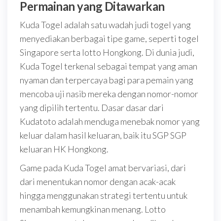
Permainan yang Ditawarkan
Kuda Togel adalah satu wadah judi togel yang
menyediakan berbagai tipe game, seperti togel
Singapore serta lotto Hongkong. Di dunia judi,
Kuda Togel terkenal sebagai tempat yang aman
nyaman dan terpercaya bagi para pemain yang
mencoba uji nasib mereka dengan nomor-nomor
yang dipilih tertentu. Dasar dasar dari
Kudatoto adalah menduga menebak nomor yang
keluar dalam hasil keluaran, baik itu SGP SGP
keluaran HK Hongkong.
Game pada Kuda Togel amat bervariasi, dari
dari menentukan nomor dengan acak-acak
hingga menggunakan strategi tertentu untuk
menambah kemungkinan menang. Lotto