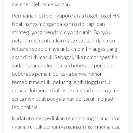
memperoleh kemenangan.
Permainan lotto Singapore atau togel Togel HK
tidak hanya mengandalkan nasib, tapi dan
strategi yang mendalam yang rumit. Banyak
petaruh memanfaatkan data statistik dan tren
keluaran sebelumnya untuk memilih angka yang
akan dipilih masuk. Sebagai, jika nomor spesifik
sudah jarang keluar dalam beberapa periode,
beberapa pemain percaya bahwa nomor
tersebut memiliki peluang lebih tinggi untuk
muncul. Ini menambah aspek menarik pada game
serta membuat pengalaman bertaruh menjadi
lebih taktis.
Kudatoto menyediakan tempat sangat aman dan
nyaman untuk pemain yang ingin ingin memantau