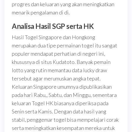
progres dan keluaran yang akan meningkatkan
menarik pengalaman di di.
Analisa Hasil SGP serta HK
Hasil Togel Singapore dan Hongkong
merupakan dua tipe permainan togel itu sangat
populer mendapat perhatian di negeri ini,
khususnya di situs Kudatoto. Banyak pemain
lotto yang rutin memantau data lucky draw
tersebut agar merumuskan angka tepat.
Keluaran Singapore umumnya dipublikasikan
pada hari Rabu,, Sabtu, dan Minggu, sementara
keluaran Togel HK biasanya diperiksa pada
Senin serta Kamis. Dengan data hasil yang
stabil, penggemar togel bisa mempelajari corak
serta meningkatkan kesempatan mereka untuk