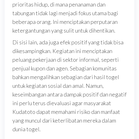
prioritas hidup, di mana penanaman dan
tabungan tidak lagi menjadi fokus utama bagi
beberapa orang. Ini menciptakan perputaran
ketergantungan yang sulit untuk dihentikan.
Di sisi lain, ada juga efek positif yang tidak bisa
dikesampingkan. Kegiatan ini menciptakan
peluang pekerjaan di sektor informal, seperti
penjual kupon dan agen. Sebagian komunitas
bahkan mengalihkan sebagian dari hasil togel
untuk kegiatan sosial dan amal. Namun,
keseimbangan antara dampak positif dan negatif
ini perlu terus dievaluasi agar masyarakat
Kudatoto dapat memahami risiko dan manfaat
yang muncul dari keterlibatan mereka dalam
dunia togel.