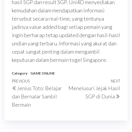
hasil SGP dan result SGP. Uni4D menyediakan
kemudahan dalam mendapatkan informasi
tersebut secara real-time, yang tentunya
jadinya value added bagi setiap pemain yang
ingin berharap tetap updated dengan hasil-hasil
undian yang terbaru. Informasi yang akurat dan
cepat sangat penting dalam mengambil
keputusan dalam bermain togel Singapore.
Category
GAME ONLINE
Post
Previous
PREVIOUS
NEXT
Next
Jenius Toto: Belajar
Menelusuri Jejak Hasil
navigation
Post
Post
dan Bernalar Sambil
SGP di Dunia
Bermain