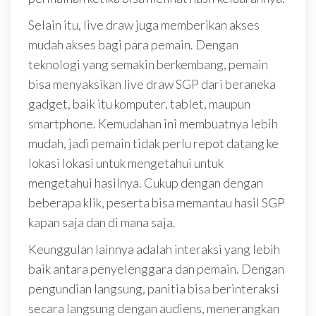
Selain itu, live draw juga memberikan akses
mudah akses bagi para pemain. Dengan
teknologi yang semakin berkembang, pemain
bisa menyaksikan live draw SGP dari beraneka
gadget, baik itu komputer, tablet, maupun
smartphone. Kemudahan ini membuatnya lebih
mudah, jadi pemain tidak perlu repot datang ke
lokasi lokasi untuk mengetahui untuk
mengetahui hasilnya. Cukup dengan dengan
beberapa klik, peserta bisa memantau hasil SGP
kapan saja dan di mana saja.
Keunggulan lainnya adalah interaksi yang lebih
baik antara penyelenggara dan pemain. Dengan
pengundian langsung, panitia bisa berinteraksi
secara langsung dengan audiens, menerangkan