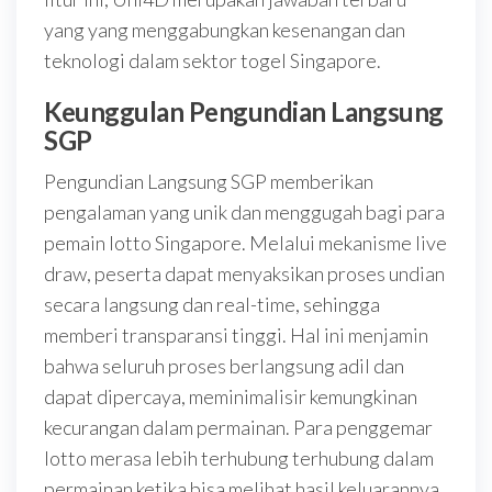
yang yang menggabungkan kesenangan dan
teknologi dalam sektor togel Singapore.
Keunggulan Pengundian Langsung
SGP
Pengundian Langsung SGP memberikan
pengalaman yang unik dan menggugah bagi para
pemain lotto Singapore. Melalui mekanisme live
draw, peserta dapat menyaksikan proses undian
secara langsung dan real-time, sehingga
memberi transparansi tinggi. Hal ini menjamin
bahwa seluruh proses berlangsung adil dan
dapat dipercaya, meminimalisir kemungkinan
kecurangan dalam permainan. Para penggemar
lotto merasa lebih terhubung terhubung dalam
permainan ketika bisa melihat hasil keluarannya.