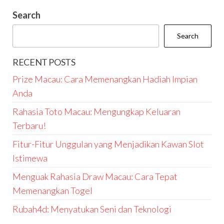
Search
Search
RECENT POSTS
Prize Macau: Cara Memenangkan Hadiah Impian
Anda
Rahasia Toto Macau: Mengungkap Keluaran
Terbaru!
Fitur-Fitur Unggulan yang Menjadikan Kawan Slot
Istimewa
Menguak Rahasia Draw Macau: Cara Tepat
Memenangkan Togel
Rubah4d: Menyatukan Seni dan Teknologi