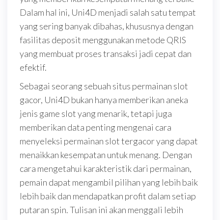
Dalam hal ini, Uni4D menjadi salah satu tempat
yang sering banyak dibahas, khususnya dengan
fasilitas deposit menggunakan metode QRIS
yang membuat proses transaksi jadi cepat dan
efektif.
Sebagai seorang sebuah situs permainan slot
gacor, Uni4D bukan hanya memberikan aneka
jenis game slot yang menarik, tetapi juga
memberikan data penting mengenai cara
menyeleksi permainan slot tergacor yang dapat
menaikkan kesempatan untuk menang. Dengan
cara mengetahui karakteristik dari permainan,
pemain dapat mengambil pilihan yang lebih baik
lebih baik dan mendapatkan profit dalam setiap
putaran spin. Tulisan ini akan menggali lebih