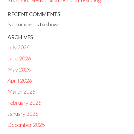
Rubah4d: Menyatukan Seni dan Teknologi
RECENT COMMENTS
No comments to show.
ARCHIVES
July 2026
June 2026
May 2026
April 2026
March 2026
February 2026
January 2026
December 2025