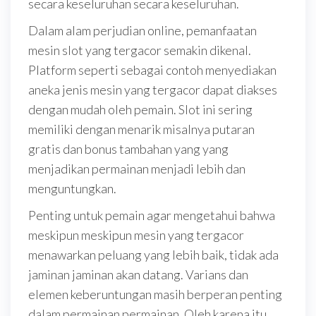
secara keseluruhan secara keseluruhan.
Dalam alam perjudian online, pemanfaatan
mesin slot yang tergacor semakin dikenal.
Platform seperti sebagai contoh menyediakan
aneka jenis mesin yang tergacor dapat diakses
dengan mudah oleh pemain. Slot ini sering
memiliki dengan menarik misalnya putaran
gratis dan bonus tambahan yang yang
menjadikan permainan menjadi lebih dan
menguntungkan.
Penting untuk pemain agar mengetahui bahwa
meskipun meskipun mesin yang tergacor
menawarkan peluang yang lebih baik, tidak ada
jaminan jaminan akan datang. Varians dan
elemen keberuntungan masih berperan penting
dalam permainan permainan. Oleh karena itu,