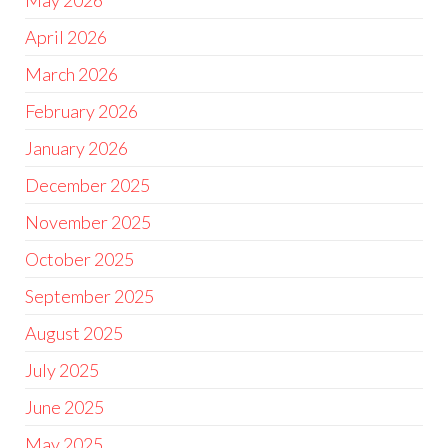
May 2026
April 2026
March 2026
February 2026
January 2026
December 2025
November 2025
October 2025
September 2025
August 2025
July 2025
June 2025
May 2025