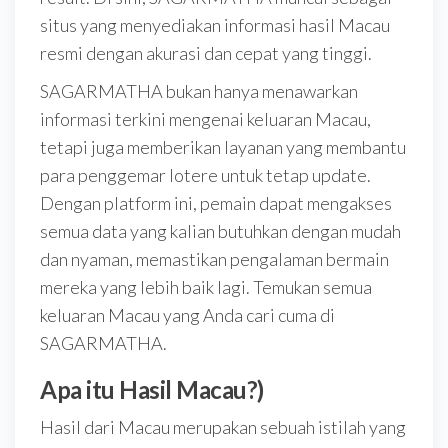
situs yang menyediakan informasi hasil Macau
resmi dengan akurasi dan cepat yang tinggi.
SAGARMATHA bukan hanya menawarkan
informasi terkini mengenai keluaran Macau,
tetapi juga memberikan layanan yang membantu
para penggemar lotere untuk tetap update.
Dengan platform ini, pemain dapat mengakses
semua data yang kalian butuhkan dengan mudah
dan nyaman, memastikan pengalaman bermain
mereka yang lebih baik lagi. Temukan semua
keluaran Macau yang Anda cari cuma di
SAGARMATHA.
Apa itu Hasil Macau?)
Hasil dari Macau merupakan sebuah istilah yang