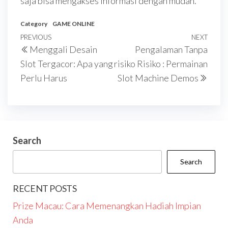
saja bisa mengakses informasi dengan mudah.
Category
GAME ONLINE
Post
Previous
PREVIOUS
NEXT
Next
Menggali Desain
Pengalaman Tanpa
navigation
Post
Post
Slot Tergacor: Apa yang
risiko Risiko : Permainan
Perlu Harus
Slot Machine Demos
Search
Search
RECENT POSTS
Prize Macau: Cara Memenangkan Hadiah Impian
Anda