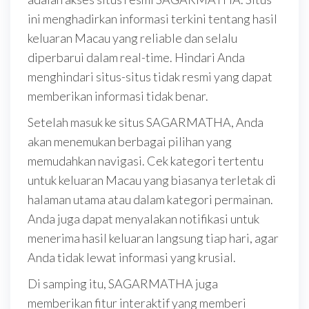
ini menghadirkan informasi terkini tentang hasil
keluaran Macau yang reliable dan selalu
diperbarui dalam real-time. Hindari Anda
menghindari situs-situs tidak resmi yang dapat
memberikan informasi tidak benar.
Setelah masuk ke situs SAGARMATHA, Anda
akan menemukan berbagai pilihan yang
memudahkan navigasi. Cek kategori tertentu
untuk keluaran Macau yang biasanya terletak di
halaman utama atau dalam kategori permainan.
Anda juga dapat menyalakan notifikasi untuk
menerima hasil keluaran langsung tiap hari, agar
Anda tidak lewat informasi yang krusial.
Di samping itu, SAGARMATHA juga
memberikan fitur interaktif yang memberi