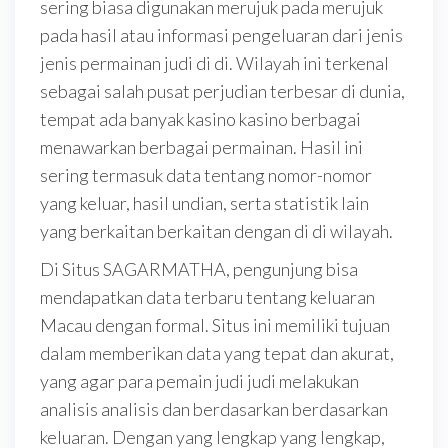
sering biasa digunakan merujuk pada merujuk
pada hasil atau informasi pengeluaran dari jenis
jenis permainan judi di di. Wilayah ini terkenal
sebagai salah pusat perjudian terbesar di dunia,
tempat ada banyak kasino kasino berbagai
menawarkan berbagai permainan. Hasil ini
sering termasuk data tentang nomor-nomor
yang keluar, hasil undian, serta statistik lain
yang berkaitan berkaitan dengan di di wilayah.
Di Situs SAGARMATHA, pengunjung bisa
mendapatkan data terbaru tentang keluaran
Macau dengan formal. Situs ini memiliki tujuan
dalam memberikan data yang tepat dan akurat,
yang agar para pemain judi judi melakukan
analisis analisis dan berdasarkan berdasarkan
keluaran. Dengan yang lengkap yang lengkap,