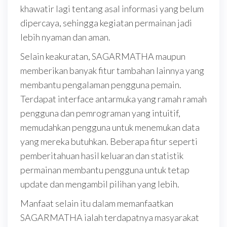
khawatir lagi tentang asal informasi yang belum
dipercaya, sehingga kegiatan permainan jadi
lebih nyaman dan aman.
Selain keakuratan, SAGARMATHA maupun
memberikan banyak fitur tambahan lainnya yang
membantu pengalaman pengguna pemain.
Terdapat interface antarmuka yang ramah ramah
pengguna dan pemrograman yang intuitif,
memudahkan pengguna untuk menemukan data
yang mereka butuhkan. Beberapa fitur seperti
pemberitahuan hasil keluaran dan statistik
permainan membantu pengguna untuk tetap
update dan mengambil pilihan yang lebih.
Manfaat selain itu dalam memanfaatkan
SAGARMATHA ialah terdapatnya masyarakat