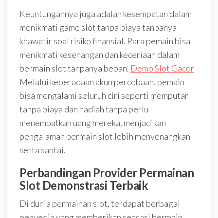
Keuntungannya juga adalah kesempatan dalam
menikmati game slot tanpa biaya tanpanya
khawatir soal risiko finansial. Para pemain bisa
menikmati kesenangan dan keceriaan dalam
bermain slot tanpanya beban.
Demo Slot Gacor
Melalui keberadaan akun percobaan, pemain
bisa mengalami seluruh ciri seperti memputar
tanpa biaya dan hadiah tanpa perlu
menempatkan uang mereka, menjadikan
pengalaman bermain slot lebih menyenangkan
serta santai.
Perbandingan Provider Permainan
Slot Demonstrasi Terbaik
Di dunia permainan slot, terdapat berbagai
penyedia yang memberikan sensasi bermain