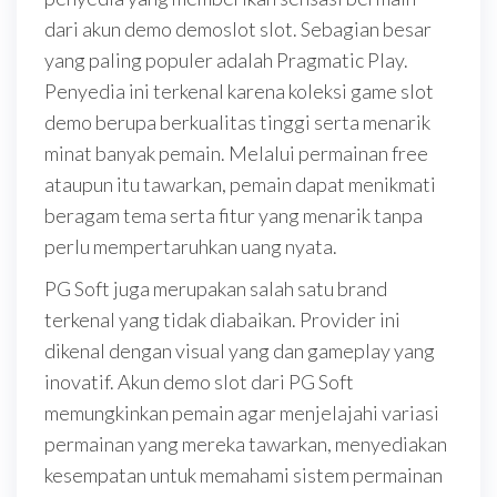
dari akun demo demoslot slot. Sebagian besar
yang paling populer adalah Pragmatic Play.
Penyedia ini terkenal karena koleksi game slot
demo berupa berkualitas tinggi serta menarik
minat banyak pemain. Melalui permainan free
ataupun itu tawarkan, pemain dapat menikmati
beragam tema serta fitur yang menarik tanpa
perlu mempertaruhkan uang nyata.
PG Soft juga merupakan salah satu brand
terkenal yang tidak diabaikan. Provider ini
dikenal dengan visual yang dan gameplay yang
inovatif. Akun demo slot dari PG Soft
memungkinkan pemain agar menjelajahi variasi
permainan yang mereka tawarkan, menyediakan
kesempatan untuk memahami sistem permainan