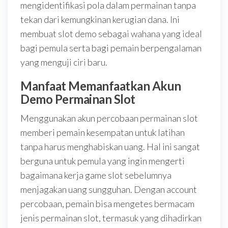
mengidentifikasi pola dalam permainan tanpa
tekan dari kemungkinan kerugian dana. Ini
membuat slot demo sebagai wahana yang ideal
bagi pemula serta bagi pemain berpengalaman
yang menguji ciri baru.
Manfaat Memanfaatkan Akun
Demo Permainan Slot
Menggunakan akun percobaan permainan slot
memberi pemain kesempatan untuk latihan
tanpa harus menghabiskan uang. Hal ini sangat
berguna untuk pemula yang ingin mengerti
bagaimana kerja game slot sebelumnya
menjagakan uang sungguhan. Dengan account
percobaan, pemain bisa mengetes bermacam
jenis permainan slot, termasuk yang dihadirkan