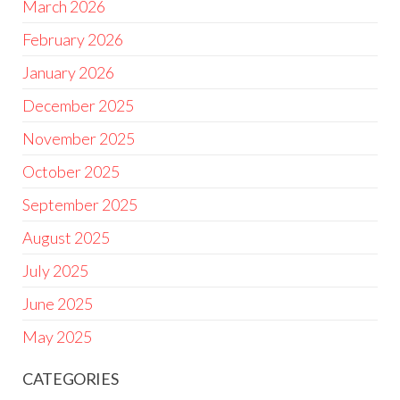
March 2026
February 2026
January 2026
December 2025
November 2025
October 2025
September 2025
August 2025
July 2025
June 2025
May 2025
CATEGORIES