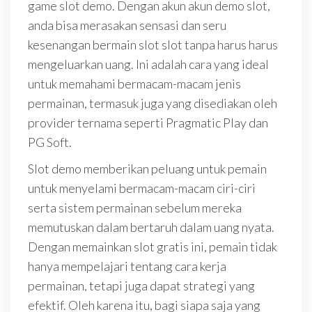
game slot demo. Dengan akun akun demo slot,
anda bisa merasakan sensasi dan seru
kesenangan bermain slot slot tanpa harus harus
mengeluarkan uang. Ini adalah cara yang ideal
untuk memahami bermacam-macam jenis
permainan, termasuk juga yang disediakan oleh
provider ternama seperti Pragmatic Play dan
PG Soft.
Slot demo memberikan peluang untuk pemain
untuk menyelami bermacam-macam ciri-ciri
serta sistem permainan sebelum mereka
memutuskan dalam bertaruh dalam uang nyata.
Dengan memainkan slot gratis ini, pemain tidak
hanya mempelajari tentang cara kerja
permainan, tetapi juga dapat strategi yang
efektif. Oleh karena itu, bagi siapa saja yang