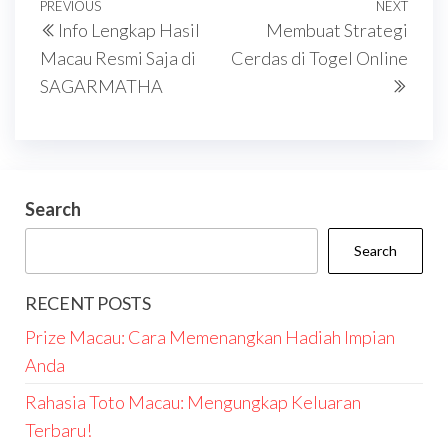
Post
Previous
PREVIOUS
NEXT
Next
Info Lengkap Hasil
Membuat Strategi
navigation
Post
Post
Macau Resmi Saja di
Cerdas di Togel Online
SAGARMATHA
Search
Search
RECENT POSTS
Prize Macau: Cara Memenangkan Hadiah Impian
Anda
Rahasia Toto Macau: Mengungkap Keluaran
Terbaru!