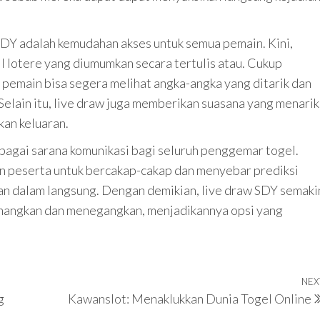
SDY adalah kemudahan akses untuk semua pemain. Kini,
il lotere yang diumumkan secara tertulis atau. Cukup
 pemain bisa segera melihat angka-angka yang ditarik dan
 Selain itu, live draw juga memberikan suasana yang menarik
an keluaran.
sebagai sarana komunikasi bagi seluruh penggemar togel.
n peserta untuk bercakap-cakap dan menyebar prediksi
n dalam langsung. Dengan demikian, live draw SDY semaki
angkan dan menegangkan, menjadikannya opsi yang
NEX
g
Kawanslot: Menaklukkan Dunia Togel Online