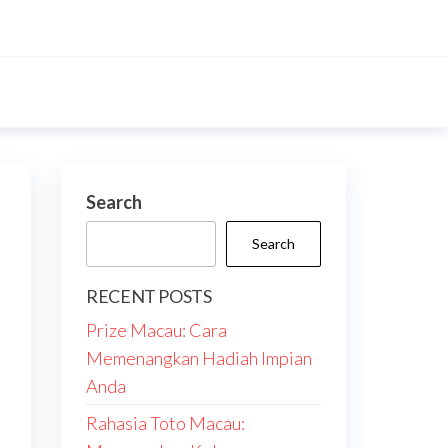
Search
Search
RECENT POSTS
Prize Macau: Cara
Memenangkan Hadiah Impian
Anda
Rahasia Toto Macau: