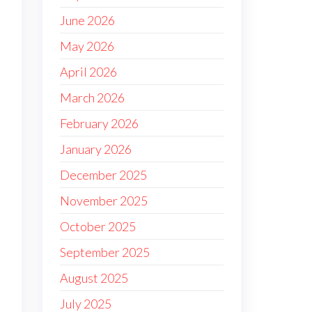
June 2026
May 2026
April 2026
March 2026
February 2026
January 2026
December 2025
November 2025
October 2025
September 2025
August 2025
July 2025