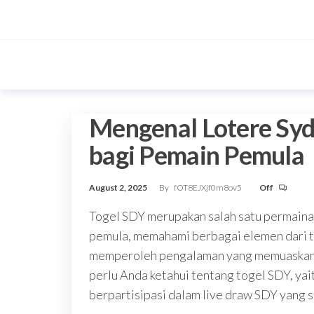
Skip
to
the
content
Mengenal Lotere Sy
bagi Pemain Pemula
August 2, 2025
By
fOT8EJXjf0m8ov5
Off
Togel SDY merupakan salah satu permainan
pemula, memahami berbagai elemen dari t
memperoleh pengalaman yang memuaskan. D
perlu Anda ketahui tentang togel SDY, yai
berpartisipasi dalam live draw SDY yang 