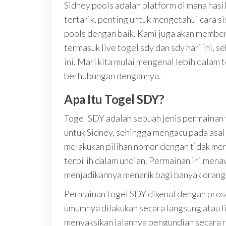
Sidney pools adalah platform di mana has
tertarik, penting untuk mengetahui cara si
pools dengan baik. Kami juga akan memberi
termasuk live togel sdy dan sdy hari ini, 
ini. Mari kita mulai mengenal lebih dalam
berhubungan dengannya.
Apa Itu Togel SDY?
Togel SDY adalah sebuah jenis permainan 
untuk Sidney, sehingga mengacu pada asal
melakukan pilihan nomor dengan tidak men
terpilih dalam undian. Permainan ini men
menjadikannya menarik bagi banyak orang
Permainan togel SDY dikenal dengan prose
umumnya dilakukan secara langsung atau li
menyaksikan jalannya pengundian secara 