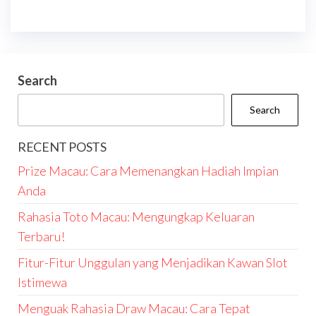
Search
Search
RECENT POSTS
Prize Macau: Cara Memenangkan Hadiah Impian
Anda
Rahasia Toto Macau: Mengungkap Keluaran
Terbaru!
Fitur-Fitur Unggulan yang Menjadikan Kawan Slot
Istimewa
Menguak Rahasia Draw Macau: Cara Tepat